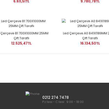
6.611,51TL
9.780,78TL
 Çerçeve B1 700X1000MM 25MM
Led Çerçeve A0 841X1189MM
Çift Taraflı
Çift Taraflı
12.525,47TL
16.134,50TL
0212 274 7478
Pz.tesi - C.tesi : 9:00 - 18:00