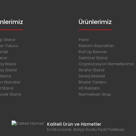
nlerimiz
Ürünlerimiz
p Stand
Pano
er Tutucu
Reklam Bayrakları
rlük
Roll Up Banner
eve
Sektörel Stand
lay Masa
Organizasyon Hizmetlerimiz
lay Stand
Strafor Stand
 Stand
Sinerji Market
on Standlar
Birebir Tanıtım
l Stand
HS Reklam
cek Stand
Nurmetsan Grup
Kaliteli Ürün ve Hizmetler
En Ekonomik, Bütçe Dostu Fiyat Politikası