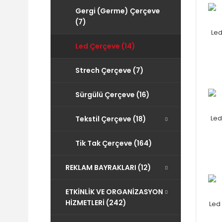
Gergi (Germe) Çerçeve
(7)
Le
Led Çerçeve (14)
Strech Çerçeve (7)
Sürgülü Çerçeve (16)
Led
Tekstil Çerçeve (18)
Tik Tak Çerçeve (164)
REKLAM BAYRAKLARI (12)
ETKİNLİK VE ORGANİZASYON
HİZMETLERİ (242)
Led