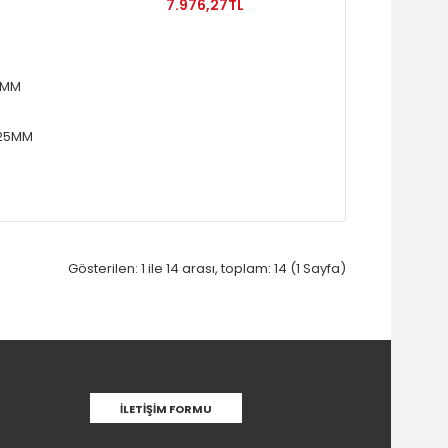
7.976,27TL
 25MM
Gösterilen: 1 ile 14 arası, toplam: 14 (1 Sayfa)
İLETIŞIM FORMU