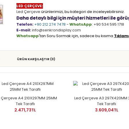
LED ÇERÇEVE:
Led Çerçeve
ürünlerimizi, bu kategori de inceleyebilirsiniz.
Daha detaylı bilgi için müşteri hizmetleri ile görüş
Telefon:
+90 212 274 7478
-
WhatsApp
:
+90 534 595 1718
E-mail:
info@senkrondisplay.com
Whatsapp
'tan Soru Sormak için, sadece bu kısıma
Tıklam
ÜRÜN KARŞILAŞTIR (0)
d Çerçeve A4 210X297MM 25MM
Led Çerçeve A3 297X420MM
Tek Taraflı
Tek Taraflı
2.471,73TL
3.609,04TL