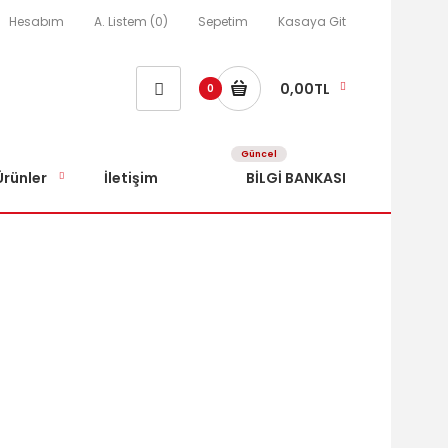
Hesabım
A. Listem (0)
Sepetim
Kasaya Git
0,00TL
0
Güncel
Ürünler
İletişim
BİLGİ BANKASI