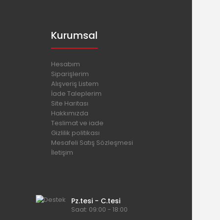
Kurumsal
Hesabım
Siparişlerim
Alışveriş Listem
İade Taleplerim
Site Haritası
Hakkımızda
Teslimat ve iade
Gizlilik politikası
Mesafeli Satış Sözleşmesi
İletişim
Pz.tesi - C.tesi
Saat: 09:00 - 18:00