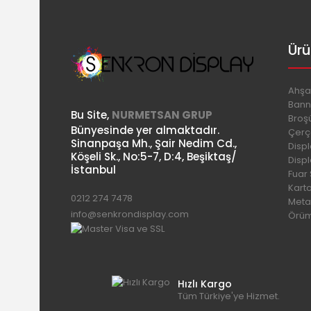
Ürü
Ahşa
Bann
Bu Site,
NURMETSAN GRUP
Broşü
Bünyesinde yer almaktadır.
Çerç
Sinanpaşa Mh., Şair Nedim Cd.,
Disp
Köşeli Sk., No:5-7, D:4, Beşiktaş/
Disp
İstanbul
Fuar
Kart
0212 274 7478
Meta
info@senkrondisplay.com
Örüm
Hızlı Kargo
Tüm Türkiye'ye Hizmet.