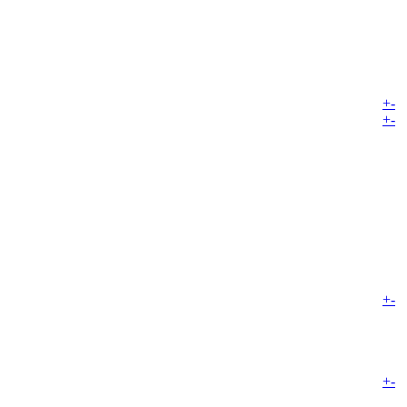
+
-
+
-
+
-
+
-