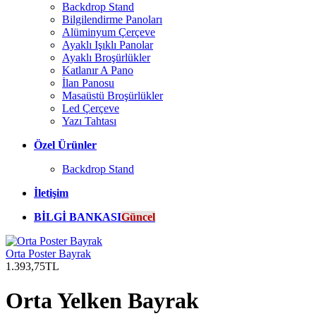
Backdrop Stand
Bilgilendirme Panoları
Alüminyum Çerçeve
Ayaklı Işıklı Panolar
Ayaklı Broşürlükler
Katlanır A Pano
İlan Panosu
Masaüstü Broşürlükler
Led Çerçeve
Yazı Tahtası
Özel Ürünler
Backdrop Stand
İletişim
BİLGİ BANKASI
Güncel
Orta Poster Bayrak
1.393,75TL
Orta Yelken Bayrak