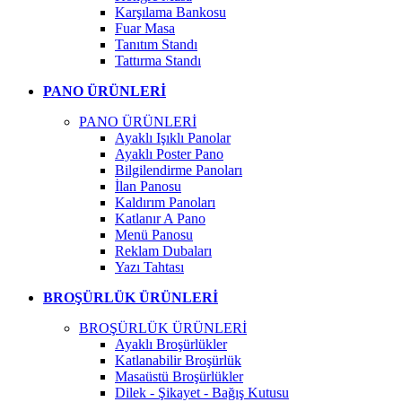
Karşılama Bankosu
Fuar Masa
Tanıtım Standı
Tattırma Standı
PANO ÜRÜNLERİ
PANO ÜRÜNLERİ
Ayaklı Işıklı Panolar
Ayaklı Poster Pano
Bilgilendirme Panoları
İlan Panosu
Kaldırım Panoları
Katlanır A Pano
Menü Panosu
Reklam Dubaları
Yazı Tahtası
BROŞÜRLÜK ÜRÜNLERİ
BROŞÜRLÜK ÜRÜNLERİ
Ayaklı Broşürlükler
Katlanabilir Broşürlük
Masaüstü Broşürlükler
Dilek - Şikayet - Bağış Kutusu