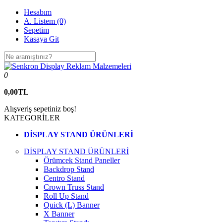
Hesabım
A. Listem (0)
Sepetim
Kasaya Git
0
0,00TL
Alışveriş sepetiniz boş!
KATEGORİLER
DİSPLAY STAND ÜRÜNLERİ
DİSPLAY STAND ÜRÜNLERİ
Örümcek Stand Paneller
Backdrop Stand
Centro Stand
Crown Truss Stand
Roll Up Stand
Quick (L) Banner
X Banner