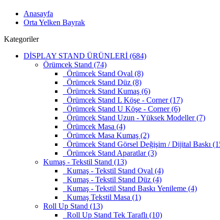
Anasayfa
Orta Yelken Bayrak
Kategoriler
DİSPLAY STAND ÜRÜNLERİ (684)
Örümcek Stand (74)
Örümcek Stand Oval (8)
Örümcek Stand Düz (8)
Örümcek Stand Kumaş (6)
Örümcek Stand L Köşe - Corner (17)
Örümcek Stand U Köşe - Corner (6)
Örümcek Stand Uzun - Yüksek Modeller (7)
Örümcek Masa (4)
Örümcek Masa Kumaş (2)
Örümcek Stand Görsel Değişim / Dijital Baskı (1
Örümcek Stand Aparatlar (3)
Kumaş - Tekstil Stand (13)
Kumaş - Tekstil Stand Oval (4)
Kumaş - Tekstil Stand Düz (4)
Kumaş - Tekstil Stand Baskı Yenileme (4)
Kumaş Tekstil Masa (1)
Roll Up Stand (13)
Roll Up Stand Tek Taraflı (10)