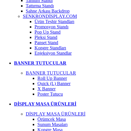
Tanıtım Standı
Tattırma Standı
Sahne Arkası Backdrop
SENKRONDİSPLAY.COM
Ürün Teşhir Standları
Promosyon Standı
Pop Up Stand
Pleksi Stand
Panset Stand
Kongre Standları
Enjeksiyon Standlar
BANNER TUTUCULAR
BANNER TUTUCULAR
Roll Up Banner
Quick (L) Banner
X Banner
Poster Tutucu
DİSPLAY MASA ÜRÜNLERİ
DİSPLAY MASA ÜRÜNLERİ
Örümcek Masa
Sunum Masaları
Kongre Masa