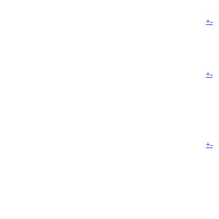
+
-
+
-
+
-