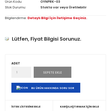
Ürün Kodu:
OYNPRK-03
Stok Durumu:
Stokta var veya Üretilebilir
Bilgilendirme:
Detaylı Bilgi İçin İletişime Geçiniz.
Lütfen, Fiyat Bilgisi Sorunuz.
ADET
BU ÜRÜN HAKKINDA SORU SOR
İSTEK LISTESINE EKLE
KARŞILAŞTIRMAK İÇIN EKLE