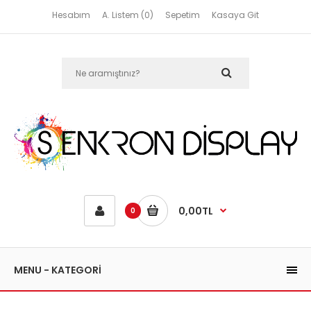
Hesabım
A. Listem (0)
Sepetim
Kasaya Git
0,00TL
0
MENU - KATEGORİ