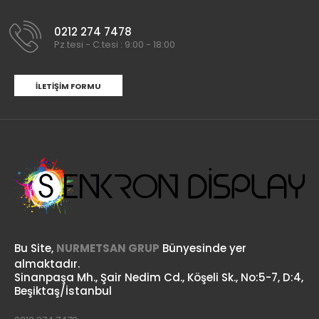
0212 274 7478
Pz.tesi - C.tesi : 9:00 - 18:00
İLETIŞIM FORMU
Bu Site,
NURMETSAN GRUP
Bünyesinde yer
almaktadır.
Sinanpaşa Mh., Şair Nedim Cd., Köşeli Sk., No:5-7, D:4,
Beşiktaş/İstanbul