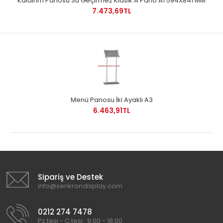
Kaldırım Panosu Su Geçirmez Klasik A Pano A1 594X841 MM
7.473,69TL
Menü Panosu İki Ayaklı A3
6.463,91TL
Sipariş ve Destek
info@senkrondisplay.com
0212 274 7478
Pz.tesi - C.tesi : 9:00 - 18:00