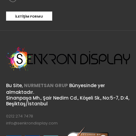
İLETIŞIM FORMU
Bu Site,
NURMETSAN GRUP
Bünyesinde yer
almaktadır.
Sinanpaşa Mh., Şair Nedim Cd., Köşeli Sk., No:5-7, D:4,
Beşiktaş/İstanbul
0212 274 7478
info@senkrondisplay.com