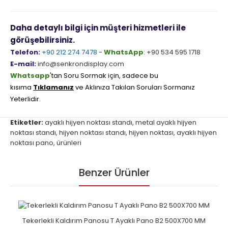
Daha detaylı bilgi için müşteri hizmetleri ile
görüşebilirsiniz.
Telefon:
+90 212 274 7478
-
WhatsApp
:
+90 534 595 1718
E-mail:
info@senkrondisplay.com
Whatsapp
'tan Soru Sormak için, sadece bu
kısıma
Tıklamanız
ve Aklınıza Takılan Soruları Sormanız
Yeterlidir.
Etiketler:
ayaklı hijyen noktası standı
,
metal ayaklı hijyen
noktası standı
,
hijyen noktası standı
,
hijyen noktası
,
ayaklı hijyen
noktası pano
,
ürünleri
Benzer Ürünler
Tekerlekli Kaldırım Panosu T Ayaklı Pano B2 500X700 MM