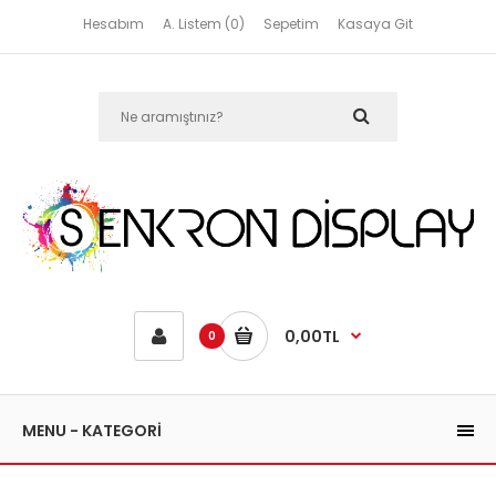
Hesabım
A. Listem (0)
Sepetim
Kasaya Git
0,00TL
0
MENU - KATEGORİ