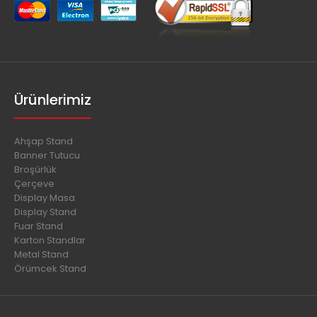
Ürünlerimiz
Ahşap Stand
Banner Tutucu
Broşürlük
Çerçeve
Display Masa
Display Stand
Fuar Stand
Karton Standlar
Metal Stand
Örümcek Stand