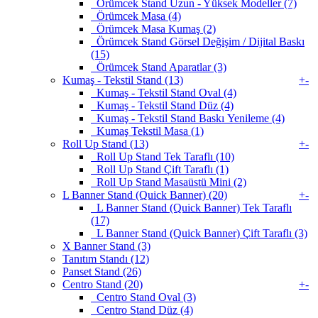
Örümcek Stand Uzun - Yüksek Modeller (7)
Örümcek Masa (4)
Örümcek Masa Kumaş (2)
Örümcek Stand Görsel Değişim / Dijital Baskı
(15)
Örümcek Stand Aparatlar (3)
Kumaş - Tekstil Stand (13)
+
-
Kumaş - Tekstil Stand Oval (4)
Kumaş - Tekstil Stand Düz (4)
Kumaş - Tekstil Stand Baskı Yenileme (4)
Kumaş Tekstil Masa (1)
Roll Up Stand (13)
+
-
Roll Up Stand Tek Taraflı (10)
Roll Up Stand Çift Taraflı (1)
Roll Up Stand Masaüstü Mini (2)
L Banner Stand (Quick Banner) (20)
+
-
L Banner Stand (Quick Banner) Tek Taraflı
(17)
L Banner Stand (Quick Banner) Çift Taraflı (3)
X Banner Stand (3)
Tanıtım Standı (12)
Panset Stand (26)
Centro Stand (20)
+
-
Centro Stand Oval (3)
Centro Stand Düz (4)