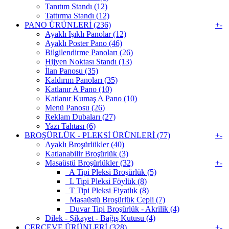
Tanıtım Standı (12)
Tattırma Standı (12)
PANO ÜRÜNLERİ (236)
+
-
Ayaklı Işıklı Panolar (12)
Ayaklı Poster Pano (46)
Bilgilendirme Panoları (26)
Hijyen Noktası Standı (13)
İlan Panosu (35)
Kaldırım Panoları (35)
Katlanır A Pano (10)
Katlanır Kumaş A Pano (10)
Menü Panosu (26)
Reklam Dubaları (27)
Yazı Tahtası (6)
BROŞÜRLÜK - PLEKSİ ÜRÜNLERİ (77)
+
-
Ayaklı Broşürlükler (40)
Katlanabilir Broşürlük (3)
Masaüstü Broşürlükler (32)
+
-
A Tipi Pleksi Broşürlük (5)
L Tipi Pleksi Föylük (8)
T Tipi Pleksi Fiyatlık (8)
Masaüstü Broşürlük Cepli (7)
Duvar Tipi Broşürlük - Akrilik (4)
Dilek - Şikayet - Bağış Kutusu (4)
ÇERÇEVE ÜRÜNLERİ (328)
+
-