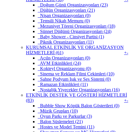
Doğum Günü Organizasyonları (23)
Düğün Organizasyonları (21)
Nişan Organizasyonları (0)
Temsili Nikah Memuru (0)
Mezuniyet Töreni Organizasyonları (18)
Sünnet Düğünü Organizasyonları (24)
Baby Shower - Cinsiyet Partisi (1)
Piknik Organizasyonları (11)
KURUMSAL ETKİNLİK VE ORGANİZASYON
HİZMETLERİ (61)
+
-
Açılış Organizasyonları (0)
AVM Etkinlikleri (24)
Kokteyl Organizasyonu (0)
Sinema ve Reklam Filmi Çekimleri (10)
Sahne Podyum Işık ve Ses Sistemi (0)
Ramazan Etkinlikleri (11)
Nostaljik Yiyecekler Organizasyonları (16)
ETKİNLİK DESTEK VE GÖSTERİ HİZMETLERİ
(83)
+
-
Bubble Show Köpük Balon Gösterileri (0)
Müzik Grupları (10)
Oyun Parkı ve Parkurlar (3)
Balon Süslemeleri (21)
Hostes ve Model Temini (11)