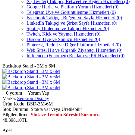
X (Twitter) Takipçi, Retweet ve Beğeni Hizmetleri (0)
Google Harita ve Platform Yorum Hizmetleri (0)
Telegram Üye ve Görüntülenme Hizmetleri (0)
Facebook Takipçi, Beğeni ve Sayfa Hizmetleri (0)
LinkedIn Takipçi ve Şirket Sayfa Hizmetleri (0)
Spotify Dinlenme ve Takipçi Hizmetleri (0)
Twitch, Kick ve Yayıncı Hizmetleri (0)
Discord Üye ve Sunucu Hizmetleri (0)
Pinterest, Reddit ve Diğer Platform Hizmetleri (0)
Web Sitesi Hit ve Organik Ziyaretçi Hizmetleri (0)
Influencer (Fenomen) Reklam ve PR Hizmetleri (0)
Backdrop Stand - 3M x 6M
0 yorum
|
Yorum Yap
Marka:
Senkron Display
Ürün Kodu:
BSD-3M-6M
Stok Durumu:
Stokta var veya Üretilebilir
Bilgilendirme:
Stok ve Termin Süresini Sorunuz.
48.398,10TL
Adet