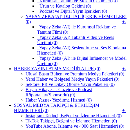
Kurumsal Tanıtım ve Mekan Çekimleri (0)
Ürün ve Katalog Çekimi (0)
Podcast ve Dijital Yayın İçerikleri (0)
YAPAY ZEKA(AI) DİJİTAL İÇERİK HİZMETLERİ
(0)
+
-
Yapay Zeka (AI) ile Kurumsal Reklam ve
Tanıtım Filmi (0)
Yapay Zeka (AI) Tabanlı Video ve Reels
Üretimi (0)
Yapay Zeka (AI) Seslendirme ve Ses Klonlama
Hizmetleri (0)
Yapay Zeka (AI) ile Dijital Influencer ve Model
Üretimi (0)
HABER YAYINLATMA VE DİJİTAL PR (0)
+
-
Ulusal Basın Bülteni ve Premium Medya Paketleri (0)
Yerel Haber ve Bölgesel Medya Yayın Paketleri (0)
Sektörel PR ve Dikey Otorite Yayın Paketleri (0)
Başarı Hikayesi - Gazete ve Podcast
Röportajları(Sponsorlu) (0)
Haber Yazısı - Yazdırma Hizmeti (0)
SOSYAL MEDYA TAKİPÇİ & ETKİLEŞİM
HİZMETLERİ (0)
+
-
Instagram Takipçi, Beğeni ve İzlenme Hizmetleri (0)
TikTok Takipçi, Beğeni ve İzlenme Hizmetleri (0)
YouTube Abone, İzlenme ve 4000 Saat Hizmetleri (0)