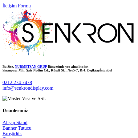
İletişim Formu
Bu Site,
NURMETSAN GRUP
Bünyesinde yer almaktadır.
Sinanpaşa Mh., Şair Nedim Cd., Köşeli Sk., No:5-7, D:4, Beşiktaş/İstanbul
0212 274 7478
info@senkrondisplay.com
Ürünlerimiz
Ahşap Stand
Banner Tutucu
Broşürlük