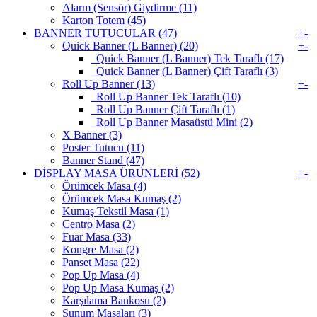
Alarm (Sensör) Giydirme (11)
Karton Totem (45)
BANNER TUTUCULAR (47)
+
-
Quick Banner (L Banner) (20)
+
-
Quick Banner (L Banner) Tek Taraflı (17)
Quick Banner (L Banner) Çift Taraflı (3)
Roll Up Banner (13)
+
-
Roll Up Banner Tek Taraflı (10)
Roll Up Banner Çift Taraflı (1)
Roll Up Banner Masaüstü Mini (2)
X Banner (3)
Poster Tutucu (11)
Banner Stand (47)
DİSPLAY MASA ÜRÜNLERİ (52)
+
-
Örümcek Masa (4)
Örümcek Masa Kumaş (2)
Kumaş Tekstil Masa (1)
Centro Masa (2)
Fuar Masa (33)
Kongre Masa (2)
Panset Masa (22)
Pop Up Masa (4)
Pop Up Masa Kumaş (2)
Karşılama Bankosu (2)
Sunum Masaları (3)