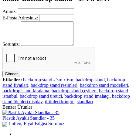
Adınız:
E-Posta Adresiniz:
Sorunuz:
Gönder
Etiketler:
backdrop stand - 3m x 6m
,
backdrop stand
,
backdrop
stand fiyatları
,
backdrop stand resimleri
,
backdrop stand modelleri
,
backdrop stand kiralama
,
backdrop stand çeşitleri
,
backdrop stand
istanbul
,
backdrop stand üretici
,
backdrop stand imalatçı
,
backdrop
stand ölçüleri display
,
ürünleri kongre
,
standları
Benzer Ürünler
Plastik Ayaklı Standlar - 35
Lütfen, Fiyat Bilgisi Sorunuz.