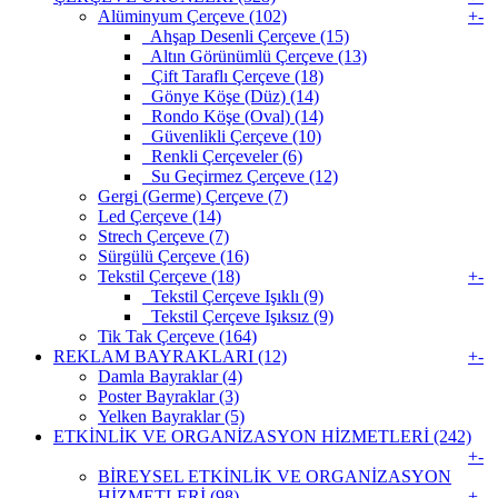
Alüminyum Çerçeve (102)
+
-
Ahşap Desenli Çerçeve (15)
Altın Görünümlü Çerçeve (13)
Çift Taraflı Çerçeve (18)
Gönye Köşe (Düz) (14)
Rondo Köşe (Oval) (14)
Güvenlikli Çerçeve (10)
Renkli Çerçeveler (6)
Su Geçirmez Çerçeve (12)
Gergi (Germe) Çerçeve (7)
Led Çerçeve (14)
Strech Çerçeve (7)
Sürgülü Çerçeve (16)
Tekstil Çerçeve (18)
+
-
Tekstil Çerçeve Işıklı (9)
Tekstil Çerçeve Işıksız (9)
Tik Tak Çerçeve (164)
REKLAM BAYRAKLARI (12)
+
-
Damla Bayraklar (4)
Poster Bayraklar (3)
Yelken Bayraklar (5)
ETKİNLİK VE ORGANİZASYON HİZMETLERİ (242)
+
-
BİREYSEL ETKİNLİK VE ORGANİZASYON
HİZMETLERİ (98)
+
-