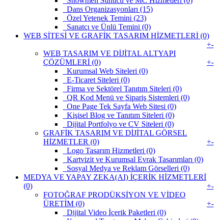
Showmen Sunucu ve MC Hizmetleri (0)
Dans Organizasyonları (15)
Özel Yetenek Temini (23)
Sanatçı ve Ünlü Temini (0)
WEB SİTESİ VE GRAFİK TASARIM HİZMETLERİ (0)
+
-
WEB TASARIM VE DİJİTAL ALTYAPI
ÇÖZÜMLERİ (0)
+
-
Kurumsal Web Siteleri (0)
E-Ticaret Siteleri (0)
Firma ve Sektörel Tanıtım Siteleri (0)
QR Kod Menü ve Sipariş Sistemleri (0)
One Page Tek Sayfa Web Sitesi (0)
Kişisel Blog ve Tanıtım Siteleri (0)
Dijital Portfolyo ve CV Siteleri (0)
GRAFİK TASARIM VE DİJİTAL GÖRSEL
HİZMETLER (0)
+
-
Logo Tasarım Hizmetleri (0)
Kartvizit ve Kurumsal Evrak Tasarımları (0)
Sosyal Medya ve Reklam Görselleri (0)
MEDYA VE YAPAY ZEKA(AI) İÇERİK HİZMETLERİ
(0)
+
-
FOTOĞRAF PRODÜKSİYON VE VİDEO
ÜRETİM (0)
+
-
Dijital Video İçerik Paketleri (0)