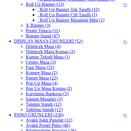
Roll Up Banner (13)
+
-
Roll Up Banner Tek Taraflı (10)
Roll Up Banner Çift Taraflı (1)
Roll Up Banner Masaüstü Mini (2)
X Banner (3)
Poster Tutucu (11)
Banner Stand (47)
DİSPLAY MASA ÜRÜNLERİ (52)
+
-
Örümcek Masa (4)
Örümcek Masa Kumaş (2)
Kumaş Tekstil Masa (1)
Centro Masa (2)
Fuar Masa (33)
Kongre Masa (2)
Panset Masa (22)
Pop Up Masa (4)
Pop Up Masa Kumaş (2)
Karşılama Bankosu (2)
Sunum Masaları (3)
Tanıtım Standı (12)
Tattırma Standı (12)
PANO ÜRÜNLERİ (236)
+
-
Ayaklı Işıklı Panolar (12)
Ayaklı Poster Pano (46)
Bilgilendirme Panoları (26)