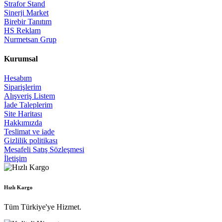
Strafor Stand
Sinerji Market
Birebir Tanıtım
HS Reklam
Nurmetsan Grup
Kurumsal
Hesabım
Siparişlerim
Alışveriş Listem
İade Taleplerim
Site Haritası
Hakkımızda
Teslimat ve iade
Gizlilik politikası
Mesafeli Satış Sözleşmesi
İletişim
Hızlı Kargo
Tüm Türkiye'ye Hizmet.