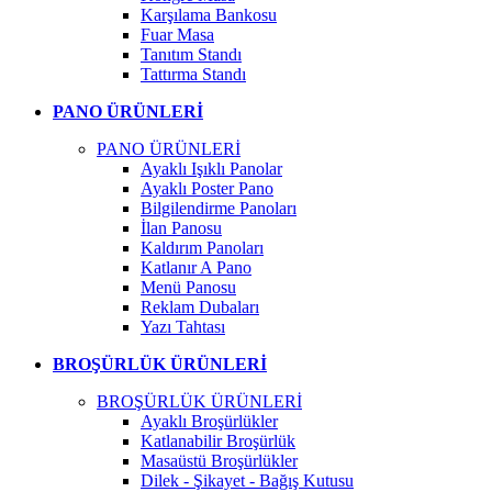
Karşılama Bankosu
Fuar Masa
Tanıtım Standı
Tattırma Standı
PANO ÜRÜNLERİ
PANO ÜRÜNLERİ
Ayaklı Işıklı Panolar
Ayaklı Poster Pano
Bilgilendirme Panoları
İlan Panosu
Kaldırım Panoları
Katlanır A Pano
Menü Panosu
Reklam Dubaları
Yazı Tahtası
BROŞÜRLÜK ÜRÜNLERİ
BROŞÜRLÜK ÜRÜNLERİ
Ayaklı Broşürlükler
Katlanabilir Broşürlük
Masaüstü Broşürlükler
Dilek - Şikayet - Bağış Kutusu