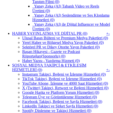
Tanıtım Filmi (0)
Yapay Zeka (AI) Tabanlı Video ve Reels
Üretimi (0)
Yapay Zeka (AI) Seslendirme ve Ses Klonlama
Hizmetleri (0)
Yapay Zeka (AI) ile Dijital Influencer ve Model
Üretimi (0)
HABER YAYINLATMA VE DİJİTAL PR (0)
+
-
Ulusal Basın Bülteni ve Premium Medya Paketleri (0)
Yerel Haber ve Bölgesel Medya Yayın Paketleri (0)
Sektörel PR ve Dikey Otorite Yayın Paketleri (0)
Başarı Hikayesi - Gazete ve Podcast
Röportajları(Sponsorlu) (0)
Haber Yazısı - Yazdırma Hizmeti (0)
SOSYAL MEDYA TAKİPÇİ & ETKİLEŞİM
HİZMETLERİ (0)
+
-
Instagram Takipçi, Beğeni ve İzlenme Hizmetleri (0)
TikTok Takipçi, Beğeni ve İzlenme Hizmetleri (0)
YouTube Abone, İzlenme ve 4000 Saat Hizmetleri (0)
X (Twitter) Takipçi, Retweet ve Beğeni Hizmetleri (0)
Google Harita ve Platform Yorum Hizmetleri (0)
Telegram Üye ve Görüntülenme Hizmetleri (0)
Facebook Takipçi, Beğeni ve Sayfa Hizmetleri (0)
LinkedIn Takipçi ve Şirket Sayfa Hizmetleri (0)
Spotify Dinlenme ve Takipçi Hizmetleri (0)