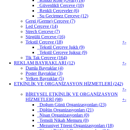
Rondo Köşe (Oval) (14)
Güvenlikli Çerçeve (10)
Renkli Çerçeveler (6)
Su Geçirmez Çerçeve (12)
Gergi (Germe) Çerçeve (7)
Led Çerçeve (14)
Strech Çerçeve (7)
Sürgülü Çerçeve (16)
Tekstil Çerçeve (18)
+
-
Tekstil Çerçeve Işıklı (9)
Tekstil Çerçeve Işıksız (9)
Tik Tak Çerçeve (164)
REKLAM BAYRAKLARI (12)
+
-
Damla Bayraklar (4)
Poster Bayraklar (3)
Yelken Bayraklar (5)
ETKİNLİK VE ORGANİZASYON HİZMETLERİ (242)
+
-
BİREYSEL ETKİNLİK VE ORGANİZASYON
HİZMETLERİ (98)
+
-
Doğum Günü Organizasyonları (23)
Düğün Organizasyonları (21)
Nişan Organizasyonları (0)
Temsili Nikah Memuru (0)
Mezuniyet Töreni Organizasyonları (18)