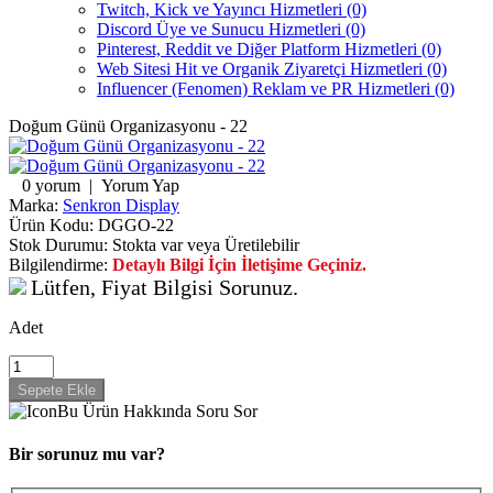
Twitch, Kick ve Yayıncı Hizmetleri (0)
Discord Üye ve Sunucu Hizmetleri (0)
Pinterest, Reddit ve Diğer Platform Hizmetleri (0)
Web Sitesi Hit ve Organik Ziyaretçi Hizmetleri (0)
Influencer (Fenomen) Reklam ve PR Hizmetleri (0)
Doğum Günü Organizasyonu - 22
0 yorum
|
Yorum Yap
Marka:
Senkron Display
Ürün Kodu:
DGGO-22
Stok Durumu:
Stokta var veya Üretilebilir
Bilgilendirme:
Detaylı Bilgi İçin İletişime Geçiniz.
Lütfen, Fiyat Bilgisi Sorunuz.
Adet
Bu Ürün Hakkında Soru Sor
Bir sorunuz mu var?