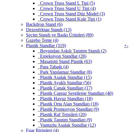
Crown Truss Stand L Tipi (5)
Crown Truss Stand U Tipi (4)
Crown Truss Stand Düz Model (3)
Crown Truss Stand Kule Tipi (1)
Backdrop Stand (6)
Dezenfektan Standı (13)
Seçim Standı ve Baskı Ürünleri (89)
Gazebo Tente (4)
Plastik Standlar (319)
+
-
Boyundan Askılı Tanıtım Standı (2)
Enjeksiyon Standlar (28)
Masaüstü Stand Plastik (63)
Para Tabağı (4)
Park Yapılamaz Standlar (8)
Plastik Asalak Standlar (15)
Plastik Ayaklı Standlar (56)
Plastik Çanak Standları (17)
Plastik Çapraz Sergileme Standları (40)
Plastik Havuz Standları (18)
Plastik Orta Alan Standları (18)
Plastik Promosyon Standları (9)
Plastik Raf Tepsileri (20)
Plastik Tanıtım Standları (9)
Vantuzlu Asalak Standlar (12)
Fuar Birimleri (4)