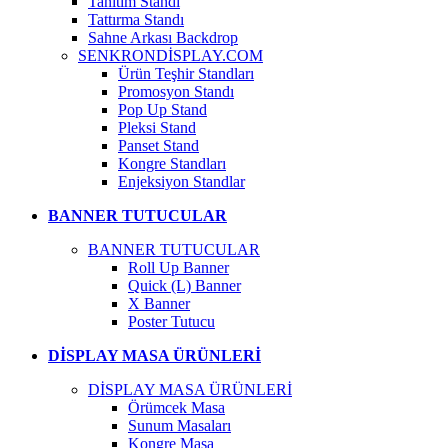
Tanıtım Standı
Tattırma Standı
Sahne Arkası Backdrop
SENKRONDİSPLAY.COM
Ürün Teşhir Standları
Promosyon Standı
Pop Up Stand
Pleksi Stand
Panset Stand
Kongre Standları
Enjeksiyon Standlar
BANNER TUTUCULAR
BANNER TUTUCULAR
Roll Up Banner
Quick (L) Banner
X Banner
Poster Tutucu
DİSPLAY MASA ÜRÜNLERİ
DİSPLAY MASA ÜRÜNLERİ
Örümcek Masa
Sunum Masaları
Kongre Masa