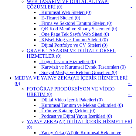
WEB TASARIM VE DİJİTAL ALTYAPI
ÇÖZÜMLERİ (0)
+
-
Kurumsal Web Siteleri (0)
E-Ticaret Siteleri (0)
Firma ve Sektörel Tanıtım Siteleri (0)
QR Kod Menü ve Sipariş Sistemleri (0)
One Page Tek Sayfa Web Sitesi (0)
Kişisel Blog ve Tanıtım Siteleri (0)
Dijital Portfolyo ve CV Siteleri (0)
GRAFİK TASARIM VE DİJİTAL GÖRSEL
HİZMETLER (0)
+
-
Logo Tasarım Hizmetleri (0)
Kartvizit ve Kurumsal Evrak Tasarımları (0)
Sosyal Medya ve Reklam Görselleri (0)
MEDYA VE YAPAY ZEKA(AI) İÇERİK HİZMETLERİ
(0)
+
-
FOTOĞRAF PRODÜKSİYON VE VİDEO
ÜRETİM (0)
+
-
Dijital Video İçerik Paketleri (0)
Kurumsal Tanıtım ve Mekan Çekimleri (0)
Ürün ve Katalog Çekimi (0)
Podcast ve Dijital Yayın İçerikleri (0)
YAPAY ZEKA(AI) DİJİTAL İÇERİK HİZMETLERİ
(0)
+
-
Yapay Zeka (AI) ile Kurumsal Reklam ve