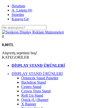
Hesabım
A. Listem (0)
Sepetim
Kasaya Git
0
0,00TL
Alışveriş sepetiniz boş!
KATEGORİLER
DİSPLAY STAND ÜRÜNLERİ
DİSPLAY STAND ÜRÜNLERİ
Örümcek Stand Paneller
Backdrop Stand
Centro Stand
Crown Truss Stand
Roll Up Stand
Quick (L) Banner
X Banner