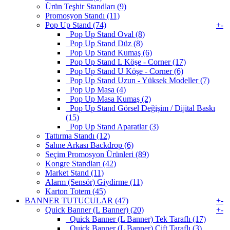
Ürün Teşhir Standları (9)
Promosyon Standı (11)
Pop Up Stand (74)
+
-
Pop Up Stand Oval (8)
Pop Up Stand Düz (8)
Pop Up Stand Kumaş (6)
Pop Up Stand L Köşe - Corner (17)
Pop Up Stand U Köşe - Corner (6)
Pop Up Stand Uzun - Yüksek Modeller (7)
Pop Up Masa (4)
Pop Up Masa Kumaş (2)
Pop Up Stand Görsel Değişim / Dijital Baskı
(15)
Pop Up Stand Aparatlar (3)
Tattırma Standı (12)
Sahne Arkası Backdrop (6)
Seçim Promosyon Ürünleri (89)
Kongre Standları (42)
Market Stand (11)
Alarm (Sensör) Giydirme (11)
Karton Totem (45)
BANNER TUTUCULAR (47)
+
-
Quick Banner (L Banner) (20)
+
-
Quick Banner (L Banner) Tek Taraflı (17)
Quick Banner (L Banner) Çift Taraflı (3)