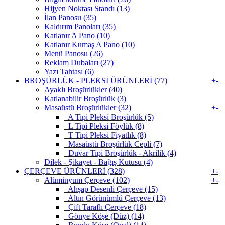
Hijyen Noktası Standı (13)
İlan Panosu (35)
Kaldırım Panoları (35)
Katlanır A Pano (10)
Katlanır Kumaş A Pano (10)
Menü Panosu (26)
Reklam Dubaları (27)
Yazı Tahtası (6)
BROŞÜRLÜK - PLEKSİ ÜRÜNLERİ (77)
+
-
Ayaklı Broşürlükler (40)
Katlanabilir Broşürlük (3)
Masaüstü Broşürlükler (32)
+
-
A Tipi Pleksi Broşürlük (5)
L Tipi Pleksi Föylük (8)
T Tipi Pleksi Fiyatlık (8)
Masaüstü Broşürlük Cepli (7)
Duvar Tipi Broşürlük - Akrilik (4)
Dilek - Şikayet - Bağış Kutusu (4)
ÇERÇEVE ÜRÜNLERİ (328)
+
-
Alüminyum Çerçeve (102)
+
-
Ahşap Desenli Çerçeve (15)
Altın Görünümlü Çerçeve (13)
Çift Taraflı Çerçeve (18)
Gönye Köşe (Düz) (14)