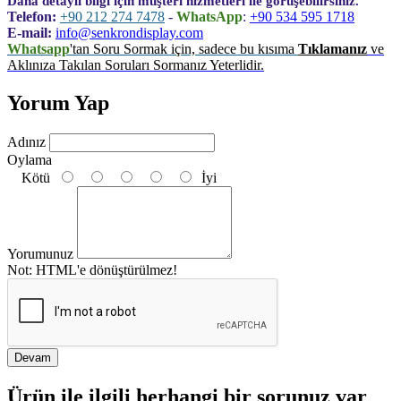
Daha detaylı bilgi için müşteri hizmetleri ile görüşebilirsiniz.
Telefon:
+90 212 274 7478
-
WhatsApp
:
+90 534 595 1718
E-mail:
info@senkrondisplay.com
Whatsapp
'tan Soru Sormak için, sadece bu kısıma
Tıklamanız
ve
Aklınıza Takılan Soruları Sormanız Yeterlidir.
Yorum Yap
Adınız
Oylama
Kötü
İyi
Yorumunuz
Not:
HTML'e dönüştürülmez!
Devam
Ürün ile ilgili herhangi bir sorunuz var