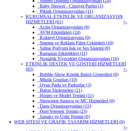
Sünnet Düğünü Organizasyonları (24)
Baby Shower - Cinsiyet Partisi (1)
Piknik Organizasyonları (11)
KURUMSAL ETKİNLİK VE ORGANİZASYON
HİZMETLERİ (61)
+
-
Açılış Organizasyonları (0)
AVM Etkinlikleri (24)
Kokteyl Organizasyonu (0)
Sinema ve Reklam Filmi Çekimleri (10)
Sahne Podyum Işık ve Ses Sistemi (0)
Ramazan Etkinlikleri (11)
Nostaljik Yiyecekler Organizasyonları (16)
ETKİNLİK DESTEK VE GÖSTERİ HİZMETLERİ
(83)
+
-
Bubble Show Köpük Balon Gösterileri (0)
Müzik Grupları (10)
Oyun Parkı ve Parkurlar (3)
Balon Süslemeleri (21)
Hostes ve Model Temini (11)
Showmen Sunucu ve MC Hizmetleri (0)
Dans Organizasyonları (15)
Özel Yetenek Temini (23)
Sanatçı ve Ünlü Temini (0)
WEB SİTESİ VE GRAFİK TASARIM HİZMETLERİ (0)
+
-