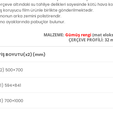
rçeve altındaki su tahliye delikleri sayesinde kötü hava koşu
iş koruyucu film ürünle birlikte gönderilmektedir.
nonun arka zemini polistirendir.
no ayaklarında pabuçlar bulunur.
MALZEME:
Gümüş rengi
(mat elok
ÇERÇEVE PROFİLİ:
32 
FİŞ BOYUTU(x2) (mm)
B2) 500×700
1) 594×841
1) 700×1000