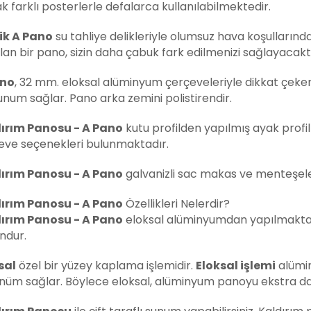
k farklı posterlerle defalarca kullanılabilmektedir.
ik A Pano
su tahliye delikleriyle olumsuz hava koşullarınd
an bir pano, sizin daha çabuk fark edilmenizi sağlayacaktı
ano
, 32 mm. eloksal alüminyum çerçeveleriyle dikkat çekerk
unum sağlar. Pano arka zemini polistirendir.
ırım Panosu -
A Pano
kutu profilden yapılmış ayak profil
eve seçenekleri bulunmaktadır.
ırım Panosu -
A Pano
galvanizli sac makas ve menteşeler 
ırım Panosu -
A Pano
Özellikleri Nelerdir?
ırım Panosu -
A Pano
eloksal alüminyumdan yapılmaktad
ndur.
sal
özel bir yüzey kaplama işlemidir.
Eloksal işlemi
alümin
nüm sağlar. Böylece eloksal, alüminyum panoyu ekstra dayan