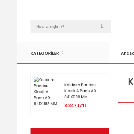
KATEGORİLER
Anasa
K
Kaldırım Panosu
Klasik A Pano A0
841X1188 MM
8.347,17TL