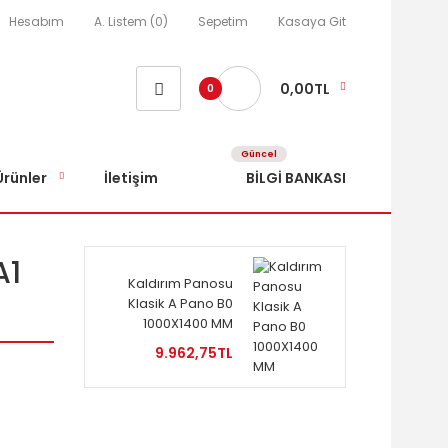
Hesabım
A. Listem (0)
Sepetim
Kasaya Git
0,00TL
0
Güncel
Ürünler
İletişim
BİLGİ BANKASI
A1
Kaldırım Panosu
Klasik A Pano B0
1000X1400 MM
9.962,75TL