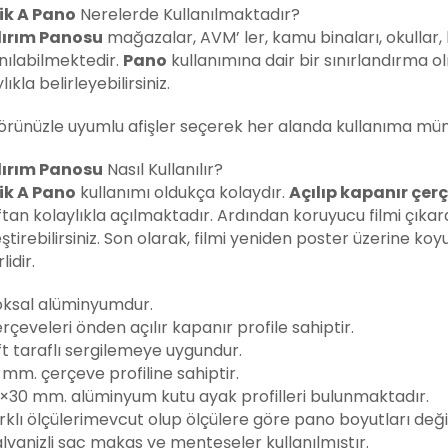
ik A Pano
Nerelerde Kullanılmaktadır?
ırım Panosu
mağazalar, AVM’ ler, kamu binaları, okullar,
nılabilmektedir.
Pano
kullanımına dair bir sınırlandırma ol
lıkla belirleyebilirsiniz.
örünüzle uyumlu afişler seçerek her alanda kullanıma mümk
ırım Panosu
Nasıl Kullanılır?
ik A Pano
kullanımı oldukça kolaydır.
Açılıp kapanır çerç
tan kolaylıkla açılmaktadır. Ardından koruyucu filmi çıkar
ştirebilirsiniz. Son olarak, filmi yeniden poster üzerine ko
lidir.
oksal alüminyumdur.
rçeveleri önden açılır kapanır profile sahiptir.
ft taraflı sergilemeye uygundur.
 mm. çerçeve profiline sahiptir.
×30 mm. alüminyum kutu ayak profilleri bulunmaktadır.
rklı ölçülerimevcut olup ölçülere göre pano boyutları değ
lvanizli sac makas ve menteşeler kullanılmıştır.