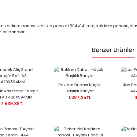
------------------------
r:
kaldırım panosu klasik a pano a1 594x841 mm
,
kaldırım panosu
,
kla
leri panoları
Benzer Ürünler
Reklam Dubası Küçük
İlan P
k Afiş Standı Broşür
Başlıklı Bariyer
4A
lı A3 420X594MM
1.387,25TL
1
7.539,38TL