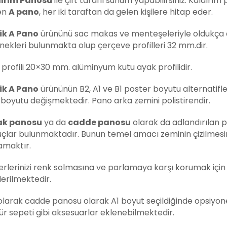
ırım Panosu
ile çift taraflı sunum yapabilirsiniz. Kaldırı
nen
A pano
, her iki taraftan da gelen kişilere hitap eder.
ik A Pano
ürününü sac makas ve menteşeleriyle oldukça d
nekleri bulunmakta olup çerçeve profilleri 32 mm.dir.
 profili 20×30 mm. alüminyum kutu ayak profilidir.
ik A Pano
ürününün B2, A1 ve B1 poster boyutu alternatifl
 boyutu değişmektedir. Pano arka zemini polistirendir.
ak panosu
ya da
cadde panosu
olarak da adlandırılan p
çlar bulunmaktadır. Bunun temel amacı zeminin çizilmesin
amaktır.
rlerinizi renk solmasına ve parlamaya karşı korumak için ü
erilmektedir.
larak cadde panosu olarak A1 boyut seçildiğinde opsiyonel ol
ür sepeti gibi aksesuarlar eklenebilmektedir.