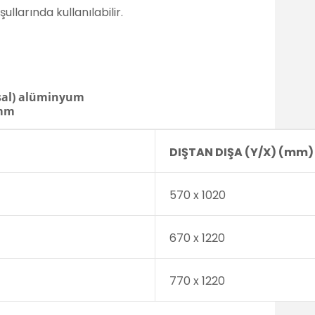
llarında kullanılabilir.
sal) alüminyum
mm
DIŞTAN DIŞA (Y/X) (mm)
570 x 1020
670 x 1220
770 x 1220