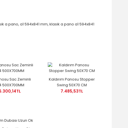
sik a pano
,
a1 594x841 mm
,
klasik a pano a1 594x841
anosu Sac Zeminli
Kaldırım Panosu Stopper
4 500X700MM
Swing 50X70 CM
6.300,14TL
7.485,53TL