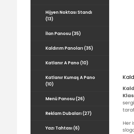
Hijyen Noktası Standı
(13)
İlan Panosu (35)
Kaldırım Panoları (35)
Katlanır A Pano (10)
Kald
Katlanır Kumaş A Pano
(10)
Kald
Klas
Menü Panosu (26)
sergi
tara
Reklam Dubaları (27)
Her i
Yazı Tahtası (6)
sloga