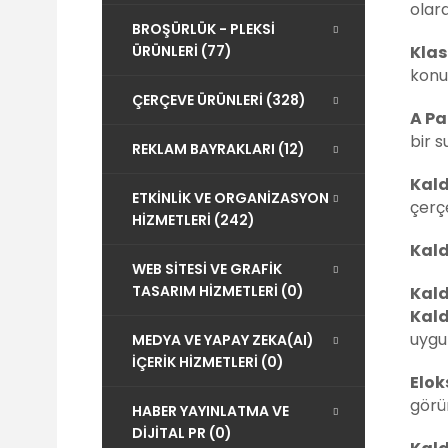
olara
BROŞÜRLÜK - PLEKSİ
ÜRÜNLERİ (77)
Klas
konul
ÇERÇEVE ÜRÜNLERİ (328)
A P
bir s
REKLAM BAYRAKLARI (12)
Kald
ETKİNLİK VE ORGANİZASYON
çerç
HİZMETLERİ (242)
Kald
WEB SİTESİ VE GRAFİK
TASARIM HİZMETLERİ (0)
Kald
Kald
uygu
MEDYA VE YAPAY ZEKA(AI)
İÇERİK HİZMETLERİ (0)
Elok
görü
HABER YAYINLATMA VE
DİJİTAL PR (0)