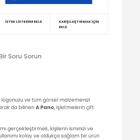
İSTEK LISTESINE EKLE
KARŞILAŞTIRMAK İÇIN
EKLE
Bir Soru Sorun
ı, logonuzu ve tüm görsel malzemenizi
arak da bilinen
A Pano
, işletmelerin çift
mı gerçekleştirmek, kişilerin isminizi ve
llanımı kolay ve oldukça sağlam bir ürün