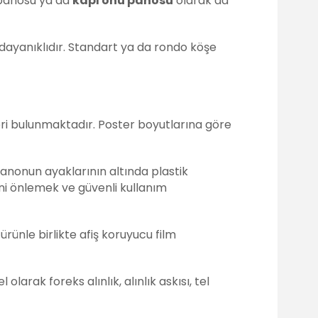
m panosu ya da
kapı önü panosu
olarak da
ayanıklıdır. Standart ya da rondo köşe
eri bulunmaktadır. Poster boyutlarına göre
anonun ayaklarının altında plastik
i önlemek ve güvenli kullanım
rünle birlikte afiş koruyucu film
arak foreks alınlık, alınlık askısı, tel