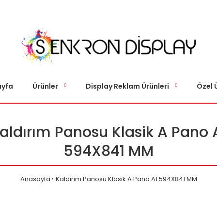
yfa
Ürünler
Display Reklam Ürünleri
Özel 
aldırım Panosu Klasik A Pano 
594X841 MM
Anasayfa
Kaldırım Panosu Klasik A Pano A1 594X841 MM