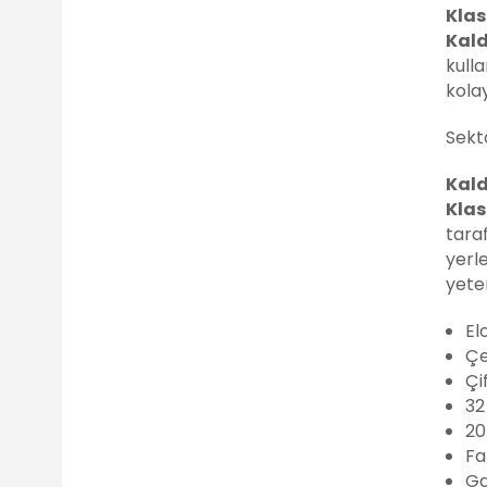
Klas
Kald
kulla
kolay
Sekt
Kald
Klas
taraf
yerle
yeter
El
Çe
Çi
32
20
Fa
Ga