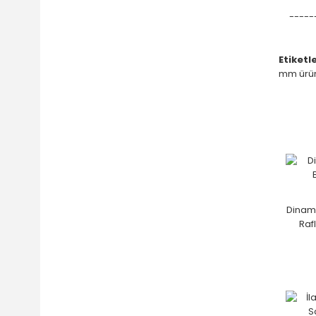
-----
Etiketle
mm ürün
Dinami
Raf