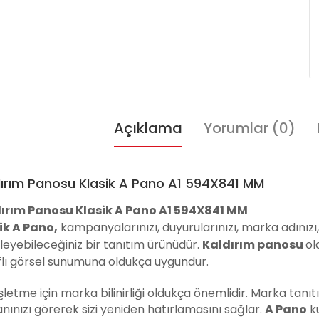
Açıklama
Yorumlar (0)
ırım Panosu Klasik A Pano A1 594X841 MM
ırım Panosu Klasik A Pano A1 594X841 MM
ik A Pano,
kampanyalarınızı, duyurularınızı, marka adınız
leyebileceğiniz bir tanıtım ürünüdür.
Kaldırım panosu
ol
flı görsel sunumuna oldukça uygundur.
şletme için marka bilinirliği oldukça önemlidir. Marka tanıtı
nınızı görerek sizi yeniden hatırlamasını sağlar.
A Pano
ku