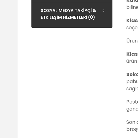
Kald
bili
SOSYAL MEDYA TAKİPÇİ &
ETKİLEŞİM HİZMETLERİ (0)
Klas
seçe
Ürün
Klas
ürün
Sok
pabu
sağl
Poste
gönd
Son o
broş