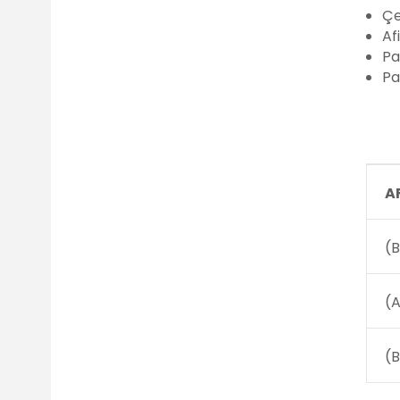
Çe
Af
Pa
Pa
A
(
(A
(B