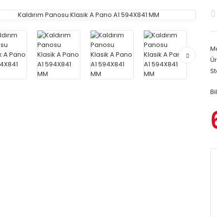
M
Ür
S
Bi