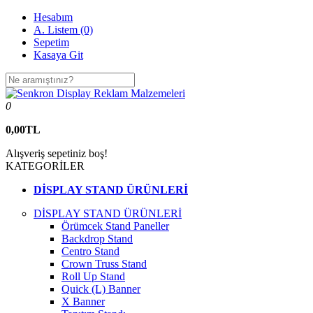
Hesabım
A. Listem (0)
Sepetim
Kasaya Git
0
0,00TL
Alışveriş sepetiniz boş!
KATEGORİLER
DİSPLAY STAND ÜRÜNLERİ
DİSPLAY STAND ÜRÜNLERİ
Örümcek Stand Paneller
Backdrop Stand
Centro Stand
Crown Truss Stand
Roll Up Stand
Quick (L) Banner
X Banner