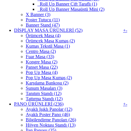
Roll Up Banner Çift Taraflı (1)
Roll Up Banner Masaüstü Mini (2)
X Banner (3)
Poster Tutucu (11)
Banner Stand (47)
DİSPLAY MASA ÜRÜNLERİ (52)
+
-
Örümcek Masa (4)
Örümcek Masa Kumaş (2)
Kumaş Tekstil Masa (1)
Centro Masa (2)
Fuar Masa (33)
Kongre Masa (2)
Panset Masa (22)
Pop Up Masa (4)
Pop Up Masa Kumaş (2)
Karşılama Bankosu (2)
Sunum Masaları (3)
Tanıtım Standı (12)
Tattırma Standı (12)
PANO ÜRÜNLERİ (236)
+
-
Ayaklı Işıklı Panolar (12)
Ayaklı Poster Pano (46)
Bilgilendirme Panoları (26)
Hijyen Noktası Standı (13)
İlan Panosu (35)