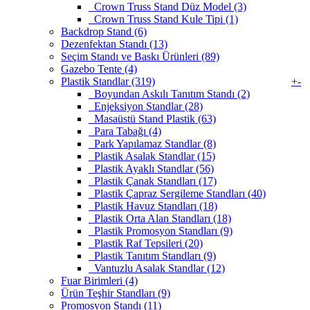
Crown Truss Stand Düz Model (3)
Crown Truss Stand Kule Tipi (1)
Backdrop Stand (6)
Dezenfektan Standı (13)
Seçim Standı ve Baskı Ürünleri (89)
Gazebo Tente (4)
Plastik Standlar (319)
+
-
Boyundan Askılı Tanıtım Standı (2)
Enjeksiyon Standlar (28)
Masaüstü Stand Plastik (63)
Para Tabağı (4)
Park Yapılamaz Standlar (8)
Plastik Asalak Standlar (15)
Plastik Ayaklı Standlar (56)
Plastik Çanak Standları (17)
Plastik Çapraz Sergileme Standları (40)
Plastik Havuz Standları (18)
Plastik Orta Alan Standları (18)
Plastik Promosyon Standları (9)
Plastik Raf Tepsileri (20)
Plastik Tanıtım Standları (9)
Vantuzlu Asalak Standlar (12)
Fuar Birimleri (4)
Ürün Teşhir Standları (9)
Promosyon Standı (11)