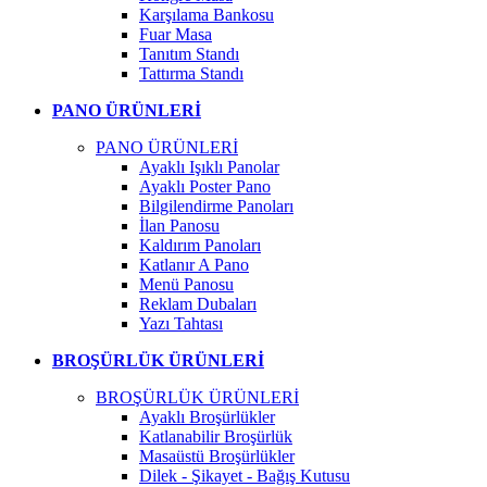
Karşılama Bankosu
Fuar Masa
Tanıtım Standı
Tattırma Standı
PANO ÜRÜNLERİ
PANO ÜRÜNLERİ
Ayaklı Işıklı Panolar
Ayaklı Poster Pano
Bilgilendirme Panoları
İlan Panosu
Kaldırım Panoları
Katlanır A Pano
Menü Panosu
Reklam Dubaları
Yazı Tahtası
BROŞÜRLÜK ÜRÜNLERİ
BROŞÜRLÜK ÜRÜNLERİ
Ayaklı Broşürlükler
Katlanabilir Broşürlük
Masaüstü Broşürlükler
Dilek - Şikayet - Bağış Kutusu