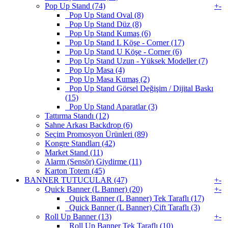
Pop Up Stand (74)
+
-
Pop Up Stand Oval (8)
Pop Up Stand Düz (8)
Pop Up Stand Kumaş (6)
Pop Up Stand L Köşe - Corner (17)
Pop Up Stand U Köşe - Corner (6)
Pop Up Stand Uzun - Yüksek Modeller (7)
Pop Up Masa (4)
Pop Up Masa Kumaş (2)
Pop Up Stand Görsel Değişim / Dijital Baskı
(15)
Pop Up Stand Aparatlar (3)
Tattırma Standı (12)
Sahne Arkası Backdrop (6)
Seçim Promosyon Ürünleri (89)
Kongre Standları (42)
Market Stand (11)
Alarm (Sensör) Giydirme (11)
Karton Totem (45)
BANNER TUTUCULAR (47)
+
-
Quick Banner (L Banner) (20)
+
-
Quick Banner (L Banner) Tek Taraflı (17)
Quick Banner (L Banner) Çift Taraflı (3)
Roll Up Banner (13)
+
-
Roll Up Banner Tek Taraflı (10)