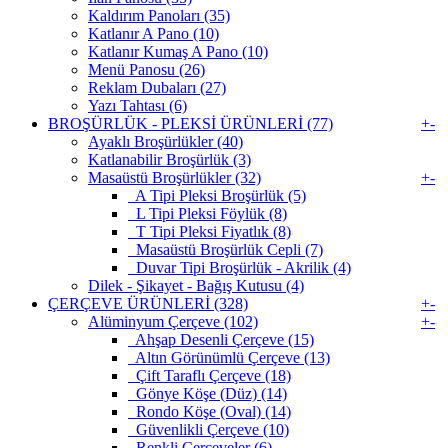
Kaldırım Panoları (35)
Katlanır A Pano (10)
Katlanır Kumaş A Pano (10)
Menü Panosu (26)
Reklam Dubaları (27)
Yazı Tahtası (6)
BROŞÜRLÜK - PLEKSİ ÜRÜNLERİ (77)
+
-
Ayaklı Broşürlükler (40)
Katlanabilir Broşürlük (3)
Masaüstü Broşürlükler (32)
+
-
A Tipi Pleksi Broşürlük (5)
L Tipi Pleksi Föylük (8)
T Tipi Pleksi Fiyatlık (8)
Masaüstü Broşürlük Cepli (7)
Duvar Tipi Broşürlük - Akrilik (4)
Dilek - Şikayet - Bağış Kutusu (4)
ÇERÇEVE ÜRÜNLERİ (328)
+
-
Alüminyum Çerçeve (102)
+
-
Ahşap Desenli Çerçeve (15)
Altın Görünümlü Çerçeve (13)
Çift Taraflı Çerçeve (18)
Gönye Köşe (Düz) (14)
Rondo Köşe (Oval) (14)
Güvenlikli Çerçeve (10)
Renkli Çerçeveler (6)