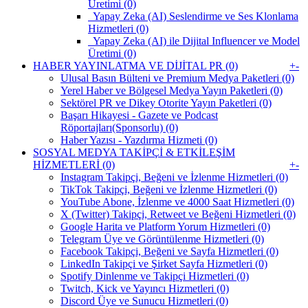
Üretimi (0)
Yapay Zeka (AI) Seslendirme ve Ses Klonlama
Hizmetleri (0)
Yapay Zeka (AI) ile Dijital Influencer ve Model
Üretimi (0)
HABER YAYINLATMA VE DİJİTAL PR (0)
+
-
Ulusal Basın Bülteni ve Premium Medya Paketleri (0)
Yerel Haber ve Bölgesel Medya Yayın Paketleri (0)
Sektörel PR ve Dikey Otorite Yayın Paketleri (0)
Başarı Hikayesi - Gazete ve Podcast
Röportajları(Sponsorlu) (0)
Haber Yazısı - Yazdırma Hizmeti (0)
SOSYAL MEDYA TAKİPÇİ & ETKİLEŞİM
HİZMETLERİ (0)
+
-
Instagram Takipçi, Beğeni ve İzlenme Hizmetleri (0)
TikTok Takipçi, Beğeni ve İzlenme Hizmetleri (0)
YouTube Abone, İzlenme ve 4000 Saat Hizmetleri (0)
X (Twitter) Takipçi, Retweet ve Beğeni Hizmetleri (0)
Google Harita ve Platform Yorum Hizmetleri (0)
Telegram Üye ve Görüntülenme Hizmetleri (0)
Facebook Takipçi, Beğeni ve Sayfa Hizmetleri (0)
LinkedIn Takipçi ve Şirket Sayfa Hizmetleri (0)
Spotify Dinlenme ve Takipçi Hizmetleri (0)
Twitch, Kick ve Yayıncı Hizmetleri (0)
Discord Üye ve Sunucu Hizmetleri (0)