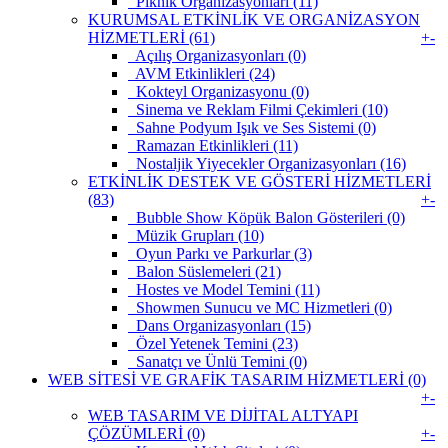
Piknik Organizasyonları (11)
KURUMSAL ETKİNLİK VE ORGANİZASYON
HİZMETLERİ (61)
+
-
Açılış Organizasyonları (0)
AVM Etkinlikleri (24)
Kokteyl Organizasyonu (0)
Sinema ve Reklam Filmi Çekimleri (10)
Sahne Podyum Işık ve Ses Sistemi (0)
Ramazan Etkinlikleri (11)
Nostaljik Yiyecekler Organizasyonları (16)
ETKİNLİK DESTEK VE GÖSTERİ HİZMETLERİ
(83)
+
-
Bubble Show Köpük Balon Gösterileri (0)
Müzik Grupları (10)
Oyun Parkı ve Parkurlar (3)
Balon Süslemeleri (21)
Hostes ve Model Temini (11)
Showmen Sunucu ve MC Hizmetleri (0)
Dans Organizasyonları (15)
Özel Yetenek Temini (23)
Sanatçı ve Ünlü Temini (0)
WEB SİTESİ VE GRAFİK TASARIM HİZMETLERİ (0)
+
-
WEB TASARIM VE DİJİTAL ALTYAPI
ÇÖZÜMLERİ (0)
+
-