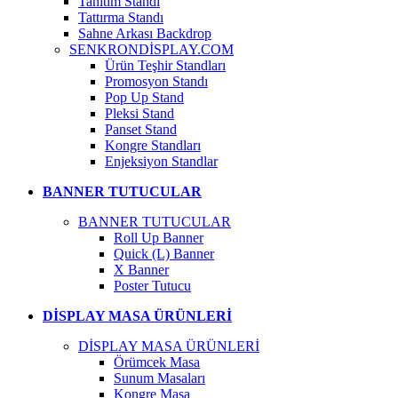
Tanıtım Standı
Tattırma Standı
Sahne Arkası Backdrop
SENKRONDİSPLAY.COM
Ürün Teşhir Standları
Promosyon Standı
Pop Up Stand
Pleksi Stand
Panset Stand
Kongre Standları
Enjeksiyon Standlar
BANNER TUTUCULAR
BANNER TUTUCULAR
Roll Up Banner
Quick (L) Banner
X Banner
Poster Tutucu
DİSPLAY MASA ÜRÜNLERİ
DİSPLAY MASA ÜRÜNLERİ
Örümcek Masa
Sunum Masaları
Kongre Masa