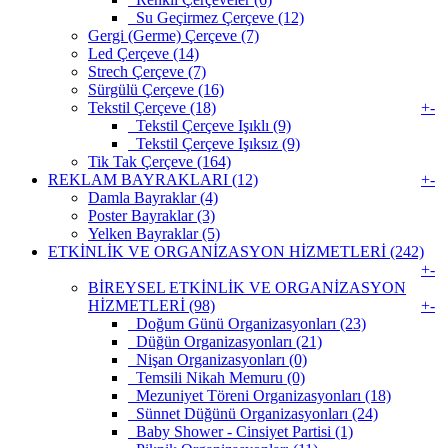
Su Geçirmez Çerçeve (12)
Gergi (Germe) Çerçeve (7)
Led Çerçeve (14)
Strech Çerçeve (7)
Sürgülü Çerçeve (16)
Tekstil Çerçeve (18)
+
-
Tekstil Çerçeve Işıklı (9)
Tekstil Çerçeve Işıksız (9)
Tik Tak Çerçeve (164)
REKLAM BAYRAKLARI (12)
+
-
Damla Bayraklar (4)
Poster Bayraklar (3)
Yelken Bayraklar (5)
ETKİNLİK VE ORGANİZASYON HİZMETLERİ (242)
+
-
BİREYSEL ETKİNLİK VE ORGANİZASYON
HİZMETLERİ (98)
+
-
Doğum Günü Organizasyonları (23)
Düğün Organizasyonları (21)
Nişan Organizasyonları (0)
Temsili Nikah Memuru (0)
Mezuniyet Töreni Organizasyonları (18)
Sünnet Düğünü Organizasyonları (24)
Baby Shower - Cinsiyet Partisi (1)