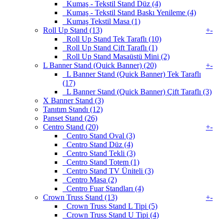
Kumaş - Tekstil Stand Düz (4)
Kumaş - Tekstil Stand Baskı Yenileme (4)
Kumaş Tekstil Masa (1)
Roll Up Stand (13)
+
-
Roll Up Stand Tek Taraflı (10)
Roll Up Stand Çift Taraflı (1)
Roll Up Stand Masaüstü Mini (2)
L Banner Stand (Quick Banner) (20)
+
-
L Banner Stand (Quick Banner) Tek Taraflı
(17)
L Banner Stand (Quick Banner) Çift Taraflı (3)
X Banner Stand (3)
Tanıtım Standı (12)
Panset Stand (26)
Centro Stand (20)
+
-
Centro Stand Oval (3)
Centro Stand Düz (4)
Centro Stand Tekli (3)
Centro Stand Totem (1)
Centro Stand TV Üniteli (3)
Centro Masa (2)
Centro Fuar Standları (4)
Crown Truss Stand (13)
+
-
Crown Truss Stand L Tipi (5)
Crown Truss Stand U Tipi (4)