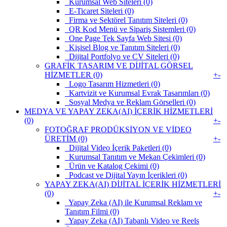
Kurumsal Web Siteleri (0)
E-Ticaret Siteleri (0)
Firma ve Sektörel Tanıtım Siteleri (0)
QR Kod Menü ve Sipariş Sistemleri (0)
One Page Tek Sayfa Web Sitesi (0)
Kişisel Blog ve Tanıtım Siteleri (0)
Dijital Portfolyo ve CV Siteleri (0)
GRAFİK TASARIM VE DİJİTAL GÖRSEL
HİZMETLER (0)
+
-
Logo Tasarım Hizmetleri (0)
Kartvizit ve Kurumsal Evrak Tasarımları (0)
Sosyal Medya ve Reklam Görselleri (0)
MEDYA VE YAPAY ZEKA(AI) İÇERİK HİZMETLERİ
(0)
+
-
FOTOĞRAF PRODÜKSİYON VE VİDEO
ÜRETİM (0)
+
-
Dijital Video İçerik Paketleri (0)
Kurumsal Tanıtım ve Mekan Çekimleri (0)
Ürün ve Katalog Çekimi (0)
Podcast ve Dijital Yayın İçerikleri (0)
YAPAY ZEKA(AI) DİJİTAL İÇERİK HİZMETLERİ
(0)
+
-
Yapay Zeka (AI) ile Kurumsal Reklam ve
Tanıtım Filmi (0)
Yapay Zeka (AI) Tabanlı Video ve Reels