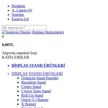
Hesabım
A. Listem (0)
Sepetim
Kasaya Git
0
0,00TL
Alışveriş sepetiniz boş!
KATEGORİLER
DİSPLAY STAND ÜRÜNLERİ
DİSPLAY STAND ÜRÜNLERİ
Örümcek Stand Paneller
Backdrop Stand
Centro Stand
Crown Truss Stand
Roll Up Stand
Quick (L) Banner
X Banner