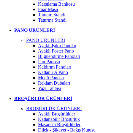
Karşılama Bankosu
Fuar Masa
Tanıtım Standı
Tattırma Standı
PANO ÜRÜNLERİ
PANO ÜRÜNLERİ
Ayaklı Işıklı Panolar
Ayaklı Poster Pano
Bilgilendirme Panoları
İlan Panosu
Kaldırım Panoları
Katlanır A Pano
Menü Panosu
Reklam Dubaları
Yazı Tahtası
BROŞÜRLÜK ÜRÜNLERİ
BROŞÜRLÜK ÜRÜNLERİ
Ayaklı Broşürlükler
Katlanabilir Broşürlük
Masaüstü Broşürlükler
Dilek - Şikayet - Bağış Kutusu