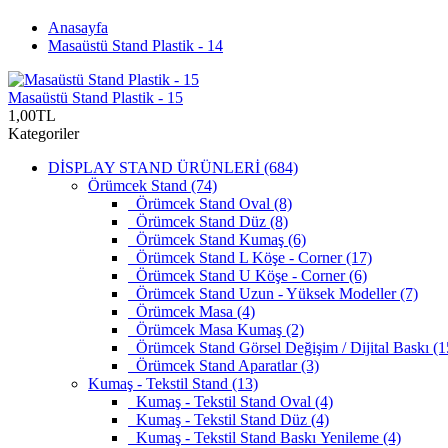
Anasayfa
Masaüstü Stand Plastik - 14
Masaüstü Stand Plastik - 15
1,00TL
Kategoriler
DİSPLAY STAND ÜRÜNLERİ (684)
Örümcek Stand (74)
Örümcek Stand Oval (8)
Örümcek Stand Düz (8)
Örümcek Stand Kumaş (6)
Örümcek Stand L Köşe - Corner (17)
Örümcek Stand U Köşe - Corner (6)
Örümcek Stand Uzun - Yüksek Modeller (7)
Örümcek Masa (4)
Örümcek Masa Kumaş (2)
Örümcek Stand Görsel Değişim / Dijital Baskı (1
Örümcek Stand Aparatlar (3)
Kumaş - Tekstil Stand (13)
Kumaş - Tekstil Stand Oval (4)
Kumaş - Tekstil Stand Düz (4)
Kumaş - Tekstil Stand Baskı Yenileme (4)