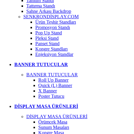
Tanıtım Standı
Tattırma Standı
Sahne Arkası Backdrop
SENKRONDİSPLAY.COM
Ürün Teşhir Standları
Promosyon Standı
Pop Up Stand
Pleksi Stand
Panset Stand
Kongre Standları
Enjeksiyon Standlar
BANNER TUTUCULAR
BANNER TUTUCULAR
Roll Up Banner
Quick (L) Banner
X Banner
Poster Tutucu
DİSPLAY MASA ÜRÜNLERİ
DİSPLAY MASA ÜRÜNLERİ
Örümcek Masa
Sunum Masaları
Kongre Masa