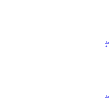
+
-
+
-
+
-