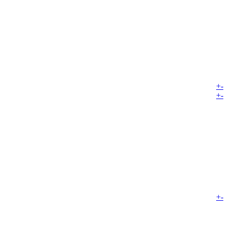
+
-
+
-
+
-