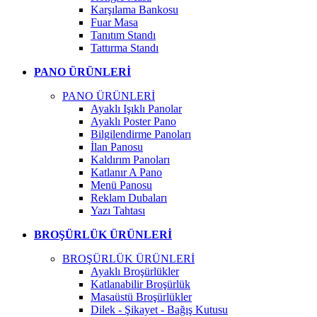
Karşılama Bankosu
Fuar Masa
Tanıtım Standı
Tattırma Standı
PANO ÜRÜNLERİ
PANO ÜRÜNLERİ
Ayaklı Işıklı Panolar
Ayaklı Poster Pano
Bilgilendirme Panoları
İlan Panosu
Kaldırım Panoları
Katlanır A Pano
Menü Panosu
Reklam Dubaları
Yazı Tahtası
BROŞÜRLÜK ÜRÜNLERİ
BROŞÜRLÜK ÜRÜNLERİ
Ayaklı Broşürlükler
Katlanabilir Broşürlük
Masaüstü Broşürlükler
Dilek - Şikayet - Bağış Kutusu