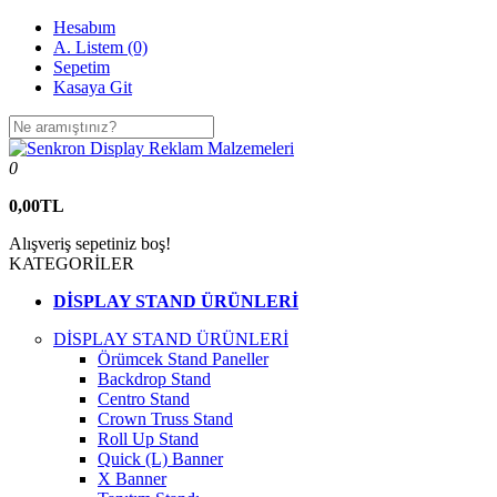
Hesabım
A. Listem (0)
Sepetim
Kasaya Git
0
0,00TL
Alışveriş sepetiniz boş!
KATEGORİLER
DİSPLAY STAND ÜRÜNLERİ
DİSPLAY STAND ÜRÜNLERİ
Örümcek Stand Paneller
Backdrop Stand
Centro Stand
Crown Truss Stand
Roll Up Stand
Quick (L) Banner
X Banner