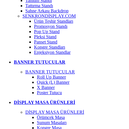
Tanıtım Standı
Tattırma Standı
Sahne Arkası Backdrop
SENKRONDİSPLAY.COM
Ürün Teşhir Standları
Promosyon Standı
Pop Up Stand
Pleksi Stand
Panset Stand
Kongre Standları
Enjeksiyon Standlar
BANNER TUTUCULAR
BANNER TUTUCULAR
Roll Up Banner
Quick (L) Banner
X Banner
Poster Tutucu
DİSPLAY MASA ÜRÜNLERİ
DİSPLAY MASA ÜRÜNLERİ
Örümcek Masa
Sunum Masaları
Kongre Masa