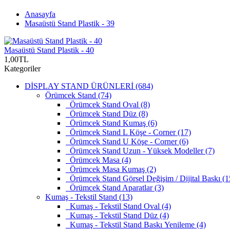
Anasayfa
Masaüstü Stand Plastik - 39
Masaüstü Stand Plastik - 40
1,00TL
Kategoriler
DİSPLAY STAND ÜRÜNLERİ (684)
Örümcek Stand (74)
Örümcek Stand Oval (8)
Örümcek Stand Düz (8)
Örümcek Stand Kumaş (6)
Örümcek Stand L Köşe - Corner (17)
Örümcek Stand U Köşe - Corner (6)
Örümcek Stand Uzun - Yüksek Modeller (7)
Örümcek Masa (4)
Örümcek Masa Kumaş (2)
Örümcek Stand Görsel Değişim / Dijital Baskı (1
Örümcek Stand Aparatlar (3)
Kumaş - Tekstil Stand (13)
Kumaş - Tekstil Stand Oval (4)
Kumaş - Tekstil Stand Düz (4)
Kumaş - Tekstil Stand Baskı Yenileme (4)