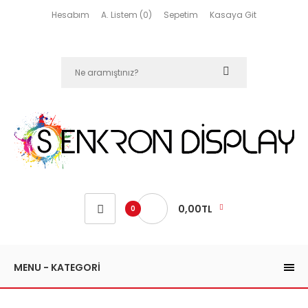
Hesabım
A. Listem (0)
Sepetim
Kasaya Git
0,00TL
0
MENU - KATEGORİ