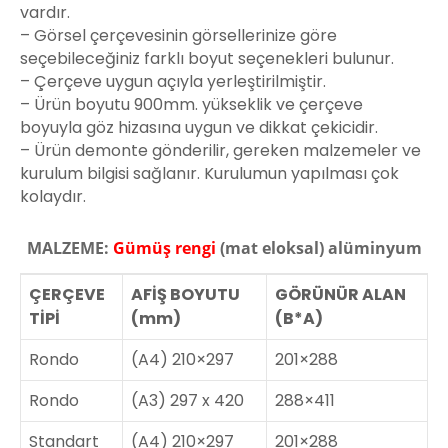
vardır.
– Görsel çerçevesinin görsellerinize göre
seçebileceğiniz farklı boyut seçenekleri bulunur.
– Çerçeve uygun açıyla yerleştirilmiştir.
– Ürün boyutu 900mm. yükseklik ve çerçeve
boyuyla göz hizasına uygun ve dikkat çekicidir.
– Ürün demonte gönderilir, gereken malzemeler ve
kurulum bilgisi sağlanır. Kurulumun yapılması çok
kolaydır.
MALZEME:
Gümüş rengi
(mat eloksal) alüminyum
ÇERÇEVE
AFİŞ BOYUTU
GÖRÜNÜR ALAN
TİPİ
(mm)
(B*A)
Rondo
(A4) 210×297
201×288
Rondo
(A3) 297 x 420
288×411
Standart
(A4) 210×297
201×288