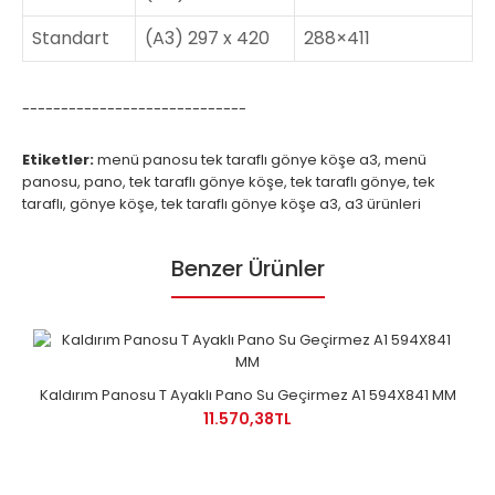
Standart
(A3) 297 x 420
288×411
-----------------------------
Etiketler:
menü panosu tek taraflı gönye köşe a3
,
menü
panosu
,
pano
,
tek taraflı gönye köşe
,
tek taraflı gönye
,
tek
taraflı
,
gönye köşe
,
tek taraflı gönye köşe a3
,
a3 ürünleri
Benzer Ürünler
Kaldırım Panosu T Ayaklı Pano Su Geçirmez A1 594X841 MM
11.570,38TL