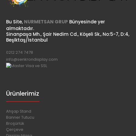
Bu Site,
NURMETSAN GRUP
Bünyesinde yer
almaktadır.
Sinanpaşa Mh., Şair Nedim Cd., Köşeli Sk., No:5-7, D:4,
Beşiktaş/İstanbul
0212 274 7478
info@senkrondisplay.com
Ürünlerimiz
Ahşap Stand
Banner Tutucu
Broşürlük
Çerçeve
Display Masa