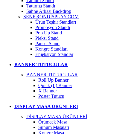
Tanıtım Standı
Tattırma Standı
Sahne Arkası Backdrop
SENKRONDİSPLAY.COM
Ürün Teşhir Standları
Promosyon Standı
Pop Up Stand
Pleksi Stand
Panset Stand
Kongre Standları
Enjeksiyon Standlar
BANNER TUTUCULAR
BANNER TUTUCULAR
Roll Up Banner
Quick (L) Banner
X Banner
Poster Tutucu
DİSPLAY MASA ÜRÜNLERİ
DİSPLAY MASA ÜRÜNLERİ
Örümcek Masa
Sunum Masaları
Kongre Masa