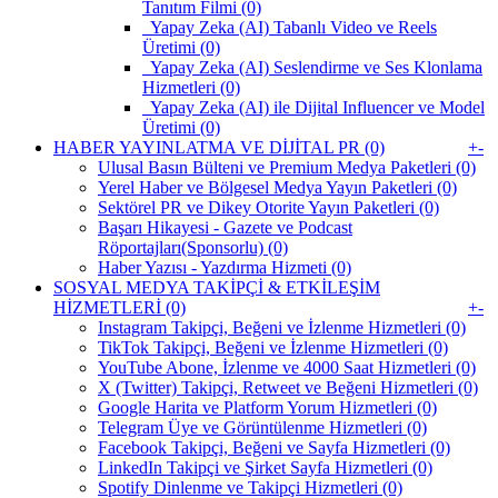
Tanıtım Filmi (0)
Yapay Zeka (AI) Tabanlı Video ve Reels
Üretimi (0)
Yapay Zeka (AI) Seslendirme ve Ses Klonlama
Hizmetleri (0)
Yapay Zeka (AI) ile Dijital Influencer ve Model
Üretimi (0)
HABER YAYINLATMA VE DİJİTAL PR (0)
+
-
Ulusal Basın Bülteni ve Premium Medya Paketleri (0)
Yerel Haber ve Bölgesel Medya Yayın Paketleri (0)
Sektörel PR ve Dikey Otorite Yayın Paketleri (0)
Başarı Hikayesi - Gazete ve Podcast
Röportajları(Sponsorlu) (0)
Haber Yazısı - Yazdırma Hizmeti (0)
SOSYAL MEDYA TAKİPÇİ & ETKİLEŞİM
HİZMETLERİ (0)
+
-
Instagram Takipçi, Beğeni ve İzlenme Hizmetleri (0)
TikTok Takipçi, Beğeni ve İzlenme Hizmetleri (0)
YouTube Abone, İzlenme ve 4000 Saat Hizmetleri (0)
X (Twitter) Takipçi, Retweet ve Beğeni Hizmetleri (0)
Google Harita ve Platform Yorum Hizmetleri (0)
Telegram Üye ve Görüntülenme Hizmetleri (0)
Facebook Takipçi, Beğeni ve Sayfa Hizmetleri (0)
LinkedIn Takipçi ve Şirket Sayfa Hizmetleri (0)
Spotify Dinlenme ve Takipçi Hizmetleri (0)