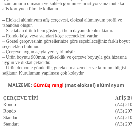
uzun ömürlü olmasını ve kaliteli görünmesini istiyorsanız mutlaka
afiş koruyucu film ile kullanın.
– Eloksal alüminyum afiş çerçevesi, eloksal alüminyum profil ve
tabandan oluşur.
– Sac taban ürünü hem gösterişli hem dayanıklı kılmaktadır.
– Rondo köşe veya standart köşe seçenekleri vardır.
– Görsel çerçevesinin görsellerinize göre seçebileceğiniz farklı boyut
seçenekleri bulunur.
– Çerçeve uygun açıyla yerleştirilmiştir.
– Ürün boyutu 900mm. yükseklik ve çerçeve boyuyla göz hizasına
uygun ve dikkat çekicidir.
– Ürün demonte gönderilir, gereken malzemeler ve kurulum bilgisi
sağlanır. Kurulumun yapılması çok kolaydır.
MALZEME:
Gümüş rengi
(mat eloksal) alüminyum
ÇERÇEVE TİPİ
AFİŞ B
Rondo
(A4) 21
Rondo
(A3) 297
Standart
(A4) 21
Standart
(A3) 297