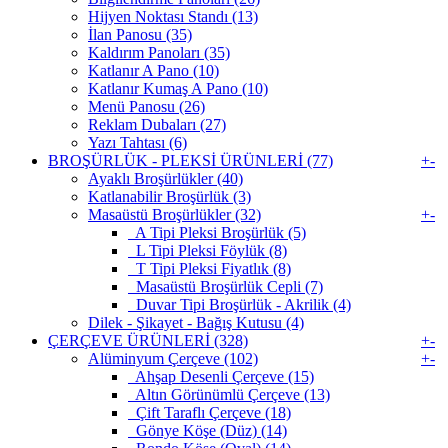
Hijyen Noktası Standı (13)
İlan Panosu (35)
Kaldırım Panoları (35)
Katlanır A Pano (10)
Katlanır Kumaş A Pano (10)
Menü Panosu (26)
Reklam Dubaları (27)
Yazı Tahtası (6)
BROŞÜRLÜK - PLEKSİ ÜRÜNLERİ (77)
+
-
Ayaklı Broşürlükler (40)
Katlanabilir Broşürlük (3)
Masaüstü Broşürlükler (32)
+
-
A Tipi Pleksi Broşürlük (5)
L Tipi Pleksi Föylük (8)
T Tipi Pleksi Fiyatlık (8)
Masaüstü Broşürlük Cepli (7)
Duvar Tipi Broşürlük - Akrilik (4)
Dilek - Şikayet - Bağış Kutusu (4)
ÇERÇEVE ÜRÜNLERİ (328)
+
-
Alüminyum Çerçeve (102)
+
-
Ahşap Desenli Çerçeve (15)
Altın Görünümlü Çerçeve (13)
Çift Taraflı Çerçeve (18)
Gönye Köşe (Düz) (14)