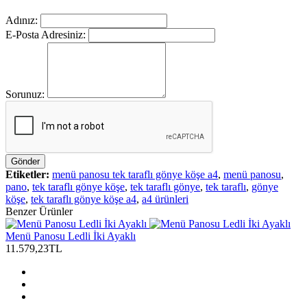
Adınız:
E-Posta Adresiniz:
Sorunuz:
Gönder
Etiketler:
menü panosu tek taraflı gönye köşe a4
,
menü panosu
,
pano
,
tek taraflı gönye köşe
,
tek taraflı gönye
,
tek taraflı
,
gönye
köşe
,
tek taraflı gönye köşe a4
,
a4 ürünleri
Benzer Ürünler
Menü Panosu Ledli İki Ayaklı
11.579,23TL