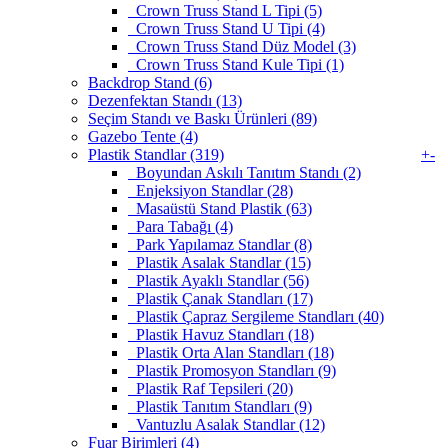
Crown Truss Stand L Tipi (5)
Crown Truss Stand U Tipi (4)
Crown Truss Stand Düz Model (3)
Crown Truss Stand Kule Tipi (1)
Backdrop Stand (6)
Dezenfektan Standı (13)
Seçim Standı ve Baskı Ürünleri (89)
Gazebo Tente (4)
Plastik Standlar (319)
+
-
Boyundan Askılı Tanıtım Standı (2)
Enjeksiyon Standlar (28)
Masaüstü Stand Plastik (63)
Para Tabağı (4)
Park Yapılamaz Standlar (8)
Plastik Asalak Standlar (15)
Plastik Ayaklı Standlar (56)
Plastik Çanak Standları (17)
Plastik Çapraz Sergileme Standları (40)
Plastik Havuz Standları (18)
Plastik Orta Alan Standları (18)
Plastik Promosyon Standları (9)
Plastik Raf Tepsileri (20)
Plastik Tanıtım Standları (9)
Vantuzlu Asalak Standlar (12)
Fuar Birimleri (4)