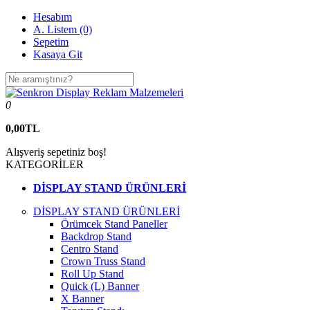
Hesabım
A. Listem (0)
Sepetim
Kasaya Git
0
0,00TL
Alışveriş sepetiniz boş!
KATEGORİLER
DİSPLAY STAND ÜRÜNLERİ
DİSPLAY STAND ÜRÜNLERİ
Örümcek Stand Paneller
Backdrop Stand
Centro Stand
Crown Truss Stand
Roll Up Stand
Quick (L) Banner
X Banner