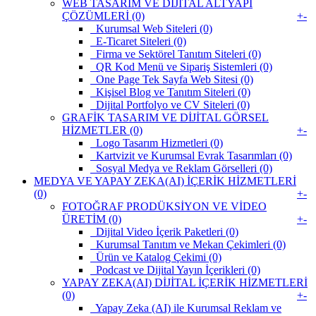
WEB TASARIM VE DİJİTAL ALTYAPI
ÇÖZÜMLERİ (0)
+
-
Kurumsal Web Siteleri (0)
E-Ticaret Siteleri (0)
Firma ve Sektörel Tanıtım Siteleri (0)
QR Kod Menü ve Sipariş Sistemleri (0)
One Page Tek Sayfa Web Sitesi (0)
Kişisel Blog ve Tanıtım Siteleri (0)
Dijital Portfolyo ve CV Siteleri (0)
GRAFİK TASARIM VE DİJİTAL GÖRSEL
HİZMETLER (0)
+
-
Logo Tasarım Hizmetleri (0)
Kartvizit ve Kurumsal Evrak Tasarımları (0)
Sosyal Medya ve Reklam Görselleri (0)
MEDYA VE YAPAY ZEKA(AI) İÇERİK HİZMETLERİ
(0)
+
-
FOTOĞRAF PRODÜKSİYON VE VİDEO
ÜRETİM (0)
+
-
Dijital Video İçerik Paketleri (0)
Kurumsal Tanıtım ve Mekan Çekimleri (0)
Ürün ve Katalog Çekimi (0)
Podcast ve Dijital Yayın İçerikleri (0)
YAPAY ZEKA(AI) DİJİTAL İÇERİK HİZMETLERİ
(0)
+
-
Yapay Zeka (AI) ile Kurumsal Reklam ve