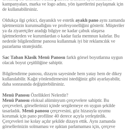
kampanyaları, marka ve logo adını, yön işaretlerini paylaşmak için
de kullanabilirsiniz.
Oldukça ilgi çekici, dayanıklı ve estetik
ayaklı pano
aynı zamanda
işletmenizin kurumsallığını ve profesyonelliğini gösterir. Müşteriler
ya da ziyaretçiler aradığı bilgiye ne kadar çabuk ulaşırsa
işletmelerden ve kurumlardan o kadar fazla memnun kalırlar. Bu
nedenle bilgilendirme panosu kullanmak iyi bir reklamcılık ve
pazarlama stratejisidir.
Sac Taban Klasik
Menü
Panosu
farklı görsel boyutlarına uygun
olacak boyut çeşitliliğine sahiptir.
Bilgilendirme panosu, dizaynı sayesinde hem yatay hem de dikey
kullanılabilir. Kağıt yönlendirmesini istediğiniz gibi ayarlayabilir,
daha sonrasında değiştirebilirsiniz.
Menü
Panosu
Özellikleri Nelerdir?
Menü
Panosu
eloksal alüminyum çerçevelere sahiptir. Bu
çerçeveleri, görsellerinizi içinde sergilemeye en uygun şekilde
tasarladık.
Menü
panosu
çerçevesini, göz hizasıyla uyumu
korumak için pano profiline 40 derece açıyla yerleştirdik.
Çerçeveleri ise kolay açılır şekilde dizayn ettik. Aynı zamanda
görsellerinizin solmaması ve ışıktan parlamaması için, çerçeve