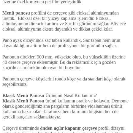
üzerine özel koruyucu pet film yerleştirdik.
Menü
panosu
profilini de çerçeve gibi eloksal alüminyumdan
ürettik. Eloksal özel bir yüzey kaplama işlemidir. Eloksal,
alüminyumun direncini arttırır ve Sac bir görünüm sağlar. Böylece
eloksal, alüminyumu ekstra dayanıklı ve dikkat çekici kılar.
Pano ayak dizaynında sac taban kullandık. Sac taban hem ürün
dayanıklılığını arttırır hem de profesyonel bir görünüm sağlar.
Panonun direkleri 900 mm. yüksekte olup, bu yüksekliğin üzerine
40 derece çerçeve eklenmiştir. Bu da reklamcılık için gözden
kaçırılması mümkün olmayan bir boyuttur.
Panonun çerçeve köşelerini rondo köşe ya da standart köşe olarak
seçebilirsiniz.
Klasik
Menü
Panosu
Ürününü Nasıl Kullanırım?
Klasik
Menü
Panosu
ürünü kullanımı pratik ve kolaydır. Demonte
olarak gönderdiğimiz ana parçaların birbirine vidalanması ürünü
kullanıma hazır kılar. Tarafınıza hem kurulum bilgisini hem de
gerekli parçaları sağlamaktayız.
Çerçeve üretiminde
önden açılır kapanır çerçeve
profili dizaynı