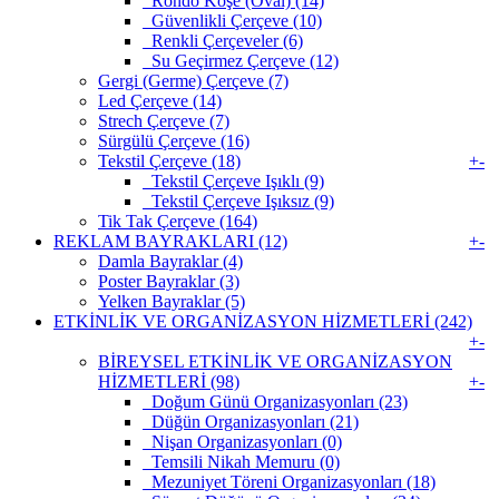
Rondo Köşe (Oval) (14)
Güvenlikli Çerçeve (10)
Renkli Çerçeveler (6)
Su Geçirmez Çerçeve (12)
Gergi (Germe) Çerçeve (7)
Led Çerçeve (14)
Strech Çerçeve (7)
Sürgülü Çerçeve (16)
Tekstil Çerçeve (18)
+
-
Tekstil Çerçeve Işıklı (9)
Tekstil Çerçeve Işıksız (9)
Tik Tak Çerçeve (164)
REKLAM BAYRAKLARI (12)
+
-
Damla Bayraklar (4)
Poster Bayraklar (3)
Yelken Bayraklar (5)
ETKİNLİK VE ORGANİZASYON HİZMETLERİ (242)
+
-
BİREYSEL ETKİNLİK VE ORGANİZASYON
HİZMETLERİ (98)
+
-
Doğum Günü Organizasyonları (23)
Düğün Organizasyonları (21)
Nişan Organizasyonları (0)
Temsili Nikah Memuru (0)
Mezuniyet Töreni Organizasyonları (18)