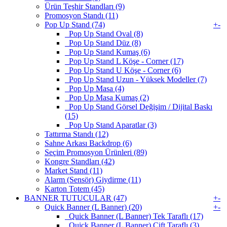
Ürün Teşhir Standları (9)
Promosyon Standı (11)
Pop Up Stand (74)
+
-
Pop Up Stand Oval (8)
Pop Up Stand Düz (8)
Pop Up Stand Kumaş (6)
Pop Up Stand L Köşe - Corner (17)
Pop Up Stand U Köşe - Corner (6)
Pop Up Stand Uzun - Yüksek Modeller (7)
Pop Up Masa (4)
Pop Up Masa Kumaş (2)
Pop Up Stand Görsel Değişim / Dijital Baskı
(15)
Pop Up Stand Aparatlar (3)
Tattırma Standı (12)
Sahne Arkası Backdrop (6)
Seçim Promosyon Ürünleri (89)
Kongre Standları (42)
Market Stand (11)
Alarm (Sensör) Giydirme (11)
Karton Totem (45)
BANNER TUTUCULAR (47)
+
-
Quick Banner (L Banner) (20)
+
-
Quick Banner (L Banner) Tek Taraflı (17)
Quick Banner (L Banner) Çift Taraflı (3)