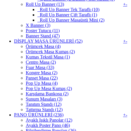
Roll Up Banner (13)
+
-
Roll Up Banner Tek Taraflı (10)
Roll Up Banner Çift Taraflı (1)
Roll Up Banner Masaüstü Mini (2)
X Banner (3)
Poster Tutucu (11)
Banner Stand (47)
DİSPLAY MASA ÜRÜNLERİ (52)
+
-
Örümcek Masa (4)
Örümcek Masa Kumaş (2)
Kumaş Tekstil Masa (1)
Centro Masa (2)
Fuar Masa (33)
Kongre Masa (2)
Panset Masa (22)
Pop Up Masa (4)
Pop Up Masa Kumaş (2)
Karşılama Bankosu (2)
Sunum Masaları (3)
Tanıtım Standı (12)
Tattırma Standı (12)
PANO ÜRÜNLERİ (236)
+
-
Ayaklı Işıklı Panolar (12)
Ayaklı Poster Pano (46)
Bilgilendirme Panoları (26)