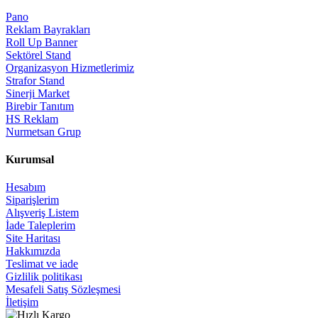
Pano
Reklam Bayrakları
Roll Up Banner
Sektörel Stand
Organizasyon Hizmetlerimiz
Strafor Stand
Sinerji Market
Birebir Tanıtım
HS Reklam
Nurmetsan Grup
Kurumsal
Hesabım
Siparişlerim
Alışveriş Listem
İade Taleplerim
Site Haritası
Hakkımızda
Teslimat ve iade
Gizlilik politikası
Mesafeli Satış Sözleşmesi
İletişim