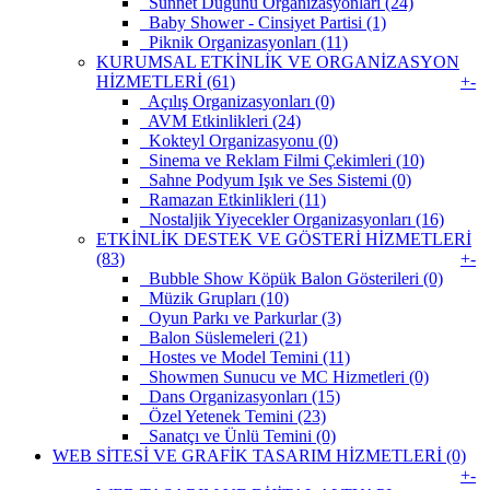
Sünnet Düğünü Organizasyonları (24)
Baby Shower - Cinsiyet Partisi (1)
Piknik Organizasyonları (11)
KURUMSAL ETKİNLİK VE ORGANİZASYON
HİZMETLERİ (61)
+
-
Açılış Organizasyonları (0)
AVM Etkinlikleri (24)
Kokteyl Organizasyonu (0)
Sinema ve Reklam Filmi Çekimleri (10)
Sahne Podyum Işık ve Ses Sistemi (0)
Ramazan Etkinlikleri (11)
Nostaljik Yiyecekler Organizasyonları (16)
ETKİNLİK DESTEK VE GÖSTERİ HİZMETLERİ
(83)
+
-
Bubble Show Köpük Balon Gösterileri (0)
Müzik Grupları (10)
Oyun Parkı ve Parkurlar (3)
Balon Süslemeleri (21)
Hostes ve Model Temini (11)
Showmen Sunucu ve MC Hizmetleri (0)
Dans Organizasyonları (15)
Özel Yetenek Temini (23)
Sanatçı ve Ünlü Temini (0)
WEB SİTESİ VE GRAFİK TASARIM HİZMETLERİ (0)
+
-