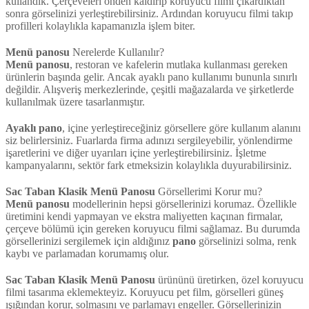
kullandık. Çerçeveleri önden kaldırıp koruyucu filmi çıkardıktan
sonra görselinizi yerleştirebilirsiniz. Ardından koruyucu filmi takıp
profilleri kolaylıkla kapamanızla işlem biter.
Menü
panosu
Nerelerde Kullanılır?
Menü
panosu
, restoran ve kafelerin mutlaka kullanması gereken
ürünlerin başında gelir. Ancak ayaklı pano kullanımı bununla sınırlı
değildir. Alışveriş merkezlerinde, çeşitli mağazalarda ve şirketlerde
kullanılmak üzere tasarlanmıştır.
Ayaklı pano
, içine yerleştireceğiniz görsellere göre kullanım alanını
siz belirlersiniz. Fuarlarda firma adınızı sergileyebilir, yönlendirme
işaretlerini ve diğer uyarıları içine yerleştirebilirsiniz. İşletme
kampanyalarını, sektör fark etmeksizin kolaylıkla duyurabilirsiniz.
Sac Taban Klasik
Menü
Panosu
Görsellerimi Korur mu?
Menü
panosu
modellerinin hepsi görsellerinizi korumaz. Özellikle
üretimini kendi yapmayan ve ekstra maliyetten kaçınan firmalar,
çerçeve bölümü için gereken koruyucu filmi sağlamaz. Bu durumda
görsellerinizi sergilemek için aldığınız
pano
görselinizi solma, renk
kaybı ve parlamadan korumamış olur.
Sac Taban Klasik
Menü
Panosu
ürününü üretirken, özel koruyucu
filmi tasarıma eklemekteyiz. Koruyucu pet film, görselleri güneş
ışığından korur, solmasını ve parlamayı engeller. Görsellerinizin