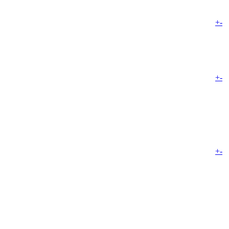
+
-
+
-
+
-