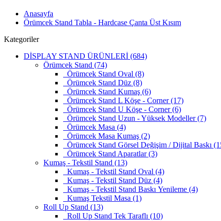
Anasayfa
Örümcek Stand Tabla - Hardcase Çanta Üst Kısım
Kategoriler
DİSPLAY STAND ÜRÜNLERİ (684)
Örümcek Stand (74)
Örümcek Stand Oval (8)
Örümcek Stand Düz (8)
Örümcek Stand Kumaş (6)
Örümcek Stand L Köşe - Corner (17)
Örümcek Stand U Köşe - Corner (6)
Örümcek Stand Uzun - Yüksek Modeller (7)
Örümcek Masa (4)
Örümcek Masa Kumaş (2)
Örümcek Stand Görsel Değişim / Dijital Baskı (1
Örümcek Stand Aparatlar (3)
Kumaş - Tekstil Stand (13)
Kumaş - Tekstil Stand Oval (4)
Kumaş - Tekstil Stand Düz (4)
Kumaş - Tekstil Stand Baskı Yenileme (4)
Kumaş Tekstil Masa (1)
Roll Up Stand (13)
Roll Up Stand Tek Taraflı (10)