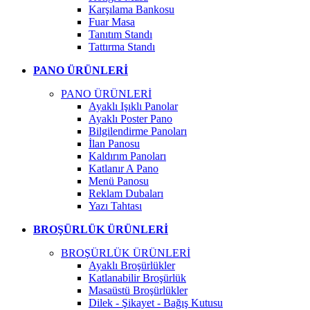
Karşılama Bankosu
Fuar Masa
Tanıtım Standı
Tattırma Standı
PANO ÜRÜNLERİ
PANO ÜRÜNLERİ
Ayaklı Işıklı Panolar
Ayaklı Poster Pano
Bilgilendirme Panoları
İlan Panosu
Kaldırım Panoları
Katlanır A Pano
Menü Panosu
Reklam Dubaları
Yazı Tahtası
BROŞÜRLÜK ÜRÜNLERİ
BROŞÜRLÜK ÜRÜNLERİ
Ayaklı Broşürlükler
Katlanabilir Broşürlük
Masaüstü Broşürlükler
Dilek - Şikayet - Bağış Kutusu