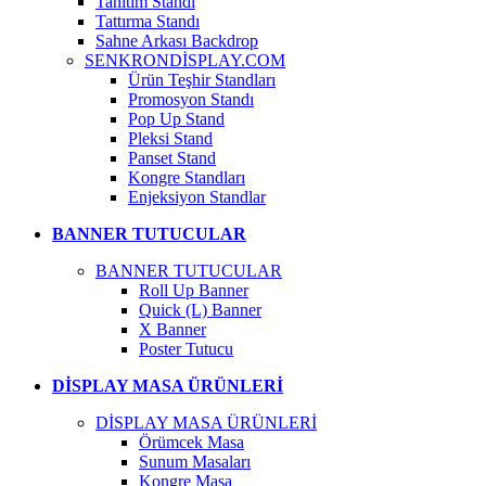
Tanıtım Standı
Tattırma Standı
Sahne Arkası Backdrop
SENKRONDİSPLAY.COM
Ürün Teşhir Standları
Promosyon Standı
Pop Up Stand
Pleksi Stand
Panset Stand
Kongre Standları
Enjeksiyon Standlar
BANNER TUTUCULAR
BANNER TUTUCULAR
Roll Up Banner
Quick (L) Banner
X Banner
Poster Tutucu
DİSPLAY MASA ÜRÜNLERİ
DİSPLAY MASA ÜRÜNLERİ
Örümcek Masa
Sunum Masaları
Kongre Masa