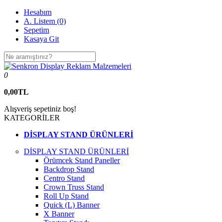
Hesabım
A. Listem (0)
Sepetim
Kasaya Git
0
0,00TL
Alışveriş sepetiniz boş!
KATEGORİLER
DİSPLAY STAND ÜRÜNLERİ
DİSPLAY STAND ÜRÜNLERİ
Örümcek Stand Paneller
Backdrop Stand
Centro Stand
Crown Truss Stand
Roll Up Stand
Quick (L) Banner
X Banner