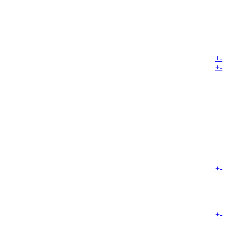
+
-
+
-
+
-
+
-