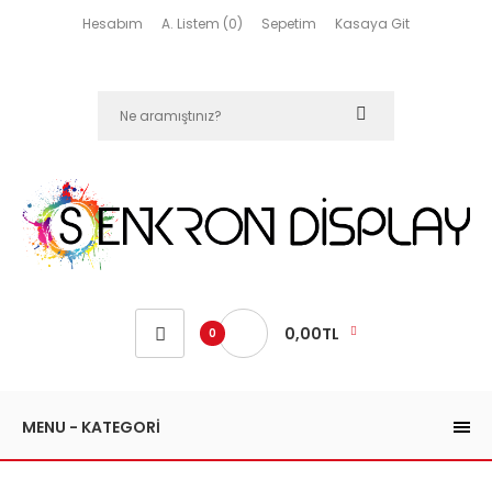
Hesabım
A. Listem (0)
Sepetim
Kasaya Git
0,00TL
0
MENU - KATEGORİ