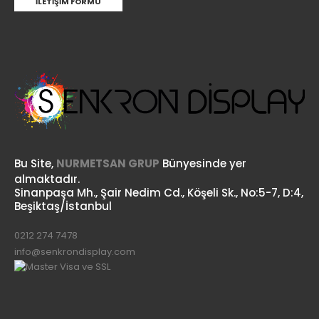
İLETIŞIM FORMU
Bu Site,
NURMETSAN GRUP
Bünyesinde yer
almaktadır.
Sinanpaşa Mh., Şair Nedim Cd., Köşeli Sk., No:5-7, D:4,
Beşiktaş/İstanbul
0212 274 7478
info@senkrondisplay.com