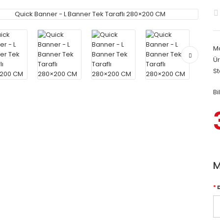
M
Ür
S
Bi
M