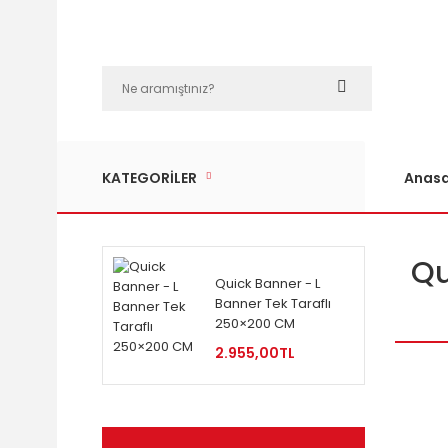
KATEGORİLER
Anasa
Qu
Quick Banner - L
Banner Tek Taraflı
250×200 CM
2.955,00TL