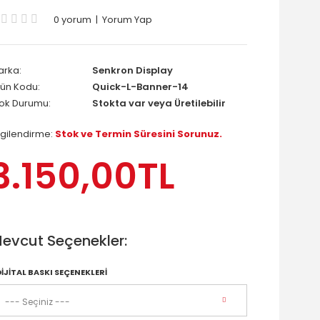
0 yorum
|
Yorum Yap
arka:
Senkron Display
ün Kodu:
Quick-L-Banner-14
tok Durumu:
Stokta var veya Üretilebilir
lgilendirme:
Stok ve Termin Süresini Sorunuz.
3.150,00TL
evcut Seçenekler:
DİJİTAL BASKI SEÇENEKLERİ