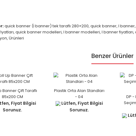
r:
quick banner (l banner) tek taraflı 280×200
,
quick banner
,
l banner
iyatları
,
quick banner modelleri
,
l banner modelleri
,
l banner fiyatları
,
yon
,
Ürünleri
Benzer Ürünler
p Banner Çift Taraflı
Plastik Orta Alan Standları
85x200 CM
- 04
DP -
Seçim 
fen, Fiyat Bilgisi
Lütfen, Fiyat Bilgisi
Sorunuz.
Sorunuz.
Lütf