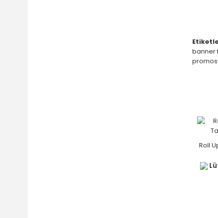
Etiketle
banner f
promos
Roll U
Lüt