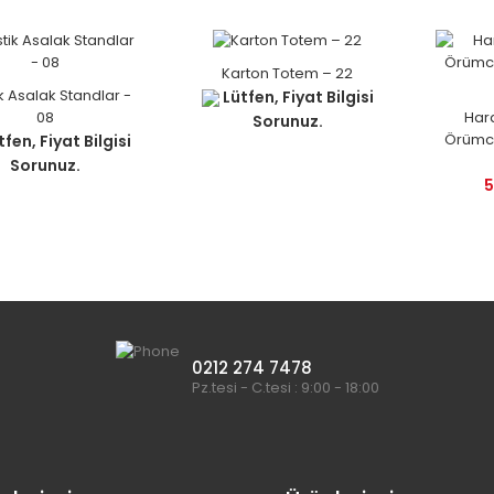
Karton Totem – 22
ik Asalak Standlar -
Lütfen, Fiyat Bilgisi
08
Har
Sorunuz.
Örümc
fen, Fiyat Bilgisi
Sorunuz.
5
0212 274 7478
Pz.tesi - C.tesi : 9:00 - 18:00