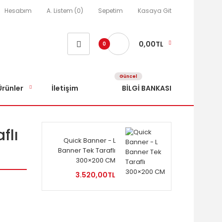
Hesabım
A. Listem (0)
Sepetim
Kasaya Git
0,00TL
0
Güncel
Ürünler
İletişim
BİLGİ BANKASI
flı
Quick Banner - L
Banner Tek Taraflı
300×200 CM
3.520,00TL