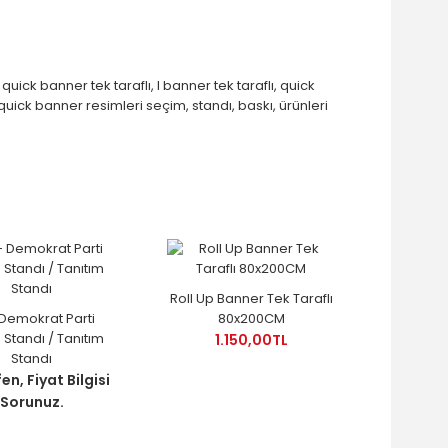
,
quick banner tek taraflı
,
l banner tek taraflı
,
quick
quick banner resimleri seçim
,
standı
,
baskı
,
ürünleri
Roll Up Banner Tek Taraflı
 Demokrat Parti
80x200CM
Standı / Tanıtım
1.150,00TL
Standı
en, Fiyat Bilgisi
Sorunuz.