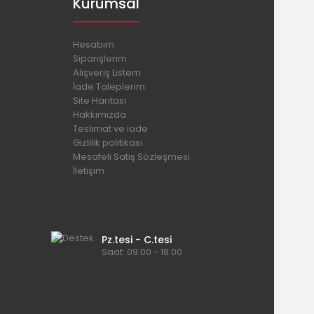
Kurumsal
Hesabım
Siparişlerim
Alışveriş Listem
İade Taleplerim
Site Haritası
Hakkımızda
Teslimat ve iade
Gizlilik politikası
Mesafeli Satış Sözleşmesi
İletişim
Pz.tesi - C.tesi
Saat: 09:00 - 18:00