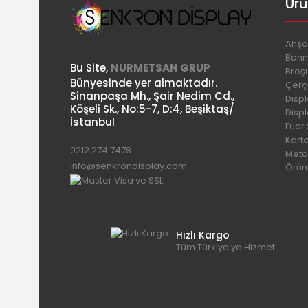
Ürü
Ahşa
Bann
Bu Site,
NURMETSAN GRUP
Broşü
Bünyesinde yer almaktadır.
Çerç
Sinanpaşa Mh., Şair Nedim Cd.,
Disp
Köşeli Sk., No:5-7, D:4, Beşiktaş/
Disp
İstanbul
Fuar
Kart
0212 274 7478
Meta
info@senkrondisplay.com
Örüm
Hızlı Kargo
Tüm Türkiye'ye Hizmet.