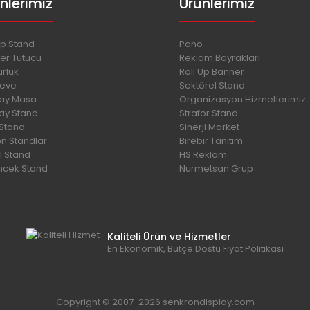
nlerimiz
Ürünlerimiz
p Stand
Pano
er Tutucu
Reklam Bayrakları
rlük
Roll Up Banner
eve
Sektörel Stand
lay Masa
Organizasyon Hizmetlerimiz
lay Stand
Strafor Stand
 Stand
Sinerji Market
on Standlar
Birebir Tanıtım
l Stand
HS Reklam
cek Stand
Nurmetsan Grup
Kaliteli Ürün ve Hizmetler
En Ekonomik, Bütçe Dostu Fiyat Politikası
Copyright © 2007-2026 senkrondisplay.com