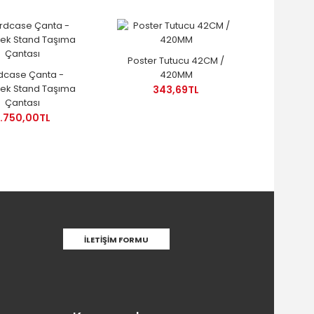
Poster Tutucu 42CM /
dcase Çanta -
420MM
ek Stand Taşıma
343,69TL
Çantası
.750,00TL
İLETIŞIM FORMU