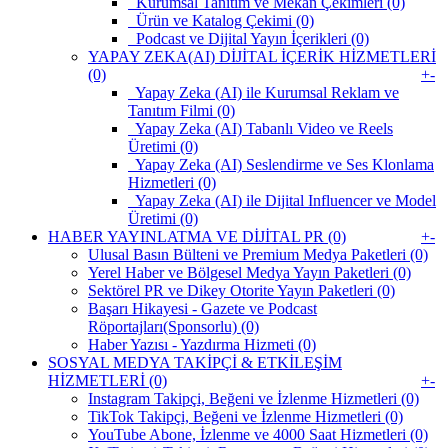
Kurumsal Tanıtım ve Mekan Çekimleri (0)
Ürün ve Katalog Çekimi (0)
Podcast ve Dijital Yayın İçerikleri (0)
YAPAY ZEKA(AI) DİJİTAL İÇERİK HİZMETLERİ
(0)
+
-
Yapay Zeka (AI) ile Kurumsal Reklam ve
Tanıtım Filmi (0)
Yapay Zeka (AI) Tabanlı Video ve Reels
Üretimi (0)
Yapay Zeka (AI) Seslendirme ve Ses Klonlama
Hizmetleri (0)
Yapay Zeka (AI) ile Dijital Influencer ve Model
Üretimi (0)
HABER YAYINLATMA VE DİJİTAL PR (0)
+
-
Ulusal Basın Bülteni ve Premium Medya Paketleri (0)
Yerel Haber ve Bölgesel Medya Yayın Paketleri (0)
Sektörel PR ve Dikey Otorite Yayın Paketleri (0)
Başarı Hikayesi - Gazete ve Podcast
Röportajları(Sponsorlu) (0)
Haber Yazısı - Yazdırma Hizmeti (0)
SOSYAL MEDYA TAKİPÇİ & ETKİLEŞİM
HİZMETLERİ (0)
+
-
Instagram Takipçi, Beğeni ve İzlenme Hizmetleri (0)
TikTok Takipçi, Beğeni ve İzlenme Hizmetleri (0)
YouTube Abone, İzlenme ve 4000 Saat Hizmetleri (0)