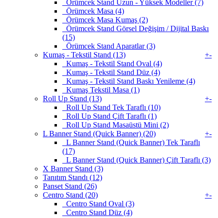
Örümcek Stand Uzun - Yüksek Modeller (7)
Örümcek Masa (4)
Örümcek Masa Kumaş (2)
Örümcek Stand Görsel Değişim / Dijital Baskı
(15)
Örümcek Stand Aparatlar (3)
Kumaş - Tekstil Stand (13)
+
-
Kumaş - Tekstil Stand Oval (4)
Kumaş - Tekstil Stand Düz (4)
Kumaş - Tekstil Stand Baskı Yenileme (4)
Kumaş Tekstil Masa (1)
Roll Up Stand (13)
+
-
Roll Up Stand Tek Taraflı (10)
Roll Up Stand Çift Taraflı (1)
Roll Up Stand Masaüstü Mini (2)
L Banner Stand (Quick Banner) (20)
+
-
L Banner Stand (Quick Banner) Tek Taraflı
(17)
L Banner Stand (Quick Banner) Çift Taraflı (3)
X Banner Stand (3)
Tanıtım Standı (12)
Panset Stand (26)
Centro Stand (20)
+
-
Centro Stand Oval (3)
Centro Stand Düz (4)