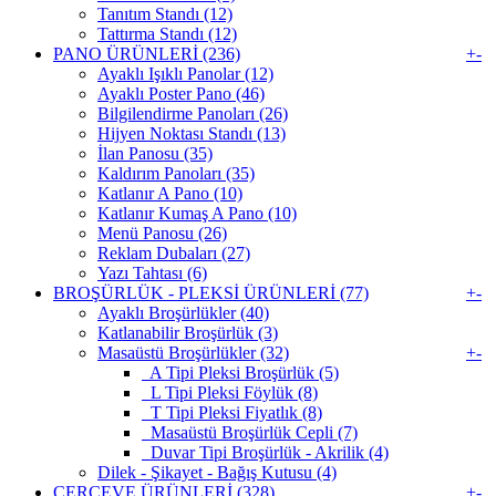
Tanıtım Standı (12)
Tattırma Standı (12)
PANO ÜRÜNLERİ (236)
+
-
Ayaklı Işıklı Panolar (12)
Ayaklı Poster Pano (46)
Bilgilendirme Panoları (26)
Hijyen Noktası Standı (13)
İlan Panosu (35)
Kaldırım Panoları (35)
Katlanır A Pano (10)
Katlanır Kumaş A Pano (10)
Menü Panosu (26)
Reklam Dubaları (27)
Yazı Tahtası (6)
BROŞÜRLÜK - PLEKSİ ÜRÜNLERİ (77)
+
-
Ayaklı Broşürlükler (40)
Katlanabilir Broşürlük (3)
Masaüstü Broşürlükler (32)
+
-
A Tipi Pleksi Broşürlük (5)
L Tipi Pleksi Föylük (8)
T Tipi Pleksi Fiyatlık (8)
Masaüstü Broşürlük Cepli (7)
Duvar Tipi Broşürlük - Akrilik (4)
Dilek - Şikayet - Bağış Kutusu (4)
ÇERÇEVE ÜRÜNLERİ (328)
+
-