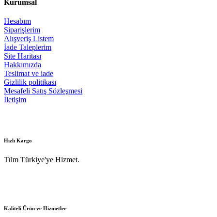
Kurumsal
Hesabım
Siparişlerim
Alışveriş Listem
İade Taleplerim
Site Haritası
Hakkımızda
Teslimat ve iade
Gizlilik politikası
Mesafeli Satış Sözleşmesi
İletişim
Hızlı Kargo
Tüm Türkiye'ye Hizmet.
Kaliteli Ürün ve Hizmetler