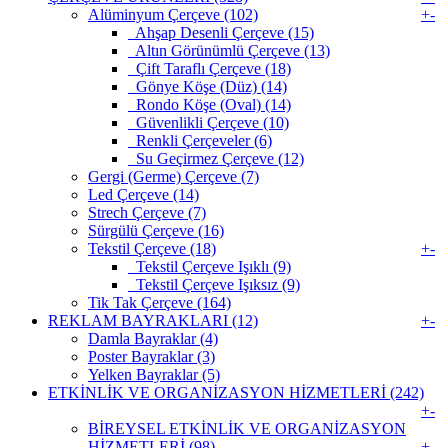
Alüminyum Çerçeve (102)
+
-
Ahşap Desenli Çerçeve (15)
Altın Görünümlü Çerçeve (13)
Çift Taraflı Çerçeve (18)
Gönye Köşe (Düz) (14)
Rondo Köşe (Oval) (14)
Güvenlikli Çerçeve (10)
Renkli Çerçeveler (6)
Su Geçirmez Çerçeve (12)
Gergi (Germe) Çerçeve (7)
Led Çerçeve (14)
Strech Çerçeve (7)
Sürgülü Çerçeve (16)
Tekstil Çerçeve (18)
+
-
Tekstil Çerçeve Işıklı (9)
Tekstil Çerçeve Işıksız (9)
Tik Tak Çerçeve (164)
REKLAM BAYRAKLARI (12)
+
-
Damla Bayraklar (4)
Poster Bayraklar (3)
Yelken Bayraklar (5)
ETKİNLİK VE ORGANİZASYON HİZMETLERİ (242)
+
-
BİREYSEL ETKİNLİK VE ORGANİZASYON
HİZMETLERİ (98)
+
-