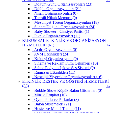
Doğum Günü Organizasyonları (23)
Düğün Organizasyonları (21)
Nişan Organizasyonları (0)
Temsili Nikah Memuru (0)
Mezuniyet Töreni Organizasyonları (18)
Sünnet Düğünü Organizasyonları (24)
Baby Shower - Cinsiyet Partisi (1)
Piknik Organizasyonları (11)
KURUMSAL ETKİNLİK VE ORGANİZASYON
HİZMETLERİ (61)
+
-
Açılış Organizasyonları (0)
AVM Etkinlikleri (24)
Kokteyl Organizasyonu (0)
Sinema ve Reklam Filmi Çekimleri (10)
Sahne Podyum Işık ve Ses Sistemi (0)
Ramazan Etkinlikleri (11)
Nostaljik Yiyecekler Organizasyonları (16)
ETKİNLİK DESTEK VE GÖSTERİ HİZMETLERİ
(83)
+
-
Bubble Show Köpük Balon Gösterileri (0)
Müzik Grupları (10)
Oyun Parkı ve Parkurlar (3)
Balon Süslemeleri (21)
Hostes ve Model Temini (11)