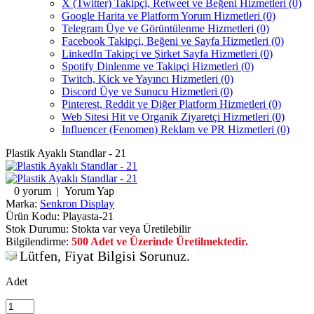
X (Twitter) Takipçi, Retweet ve Beğeni Hizmetleri (0)
Google Harita ve Platform Yorum Hizmetleri (0)
Telegram Üye ve Görüntülenme Hizmetleri (0)
Facebook Takipçi, Beğeni ve Sayfa Hizmetleri (0)
LinkedIn Takipçi ve Şirket Sayfa Hizmetleri (0)
Spotify Dinlenme ve Takipçi Hizmetleri (0)
Twitch, Kick ve Yayıncı Hizmetleri (0)
Discord Üye ve Sunucu Hizmetleri (0)
Pinterest, Reddit ve Diğer Platform Hizmetleri (0)
Web Sitesi Hit ve Organik Ziyaretçi Hizmetleri (0)
Influencer (Fenomen) Reklam ve PR Hizmetleri (0)
Plastik Ayaklı Standlar - 21
0 yorum
|
Yorum Yap
Marka:
Senkron Display
Ürün Kodu:
Playasta-21
Stok Durumu:
Stokta var veya Üretilebilir
Bilgilendirme:
500 Adet ve Üzerinde Üretilmektedir.
Lütfen, Fiyat Bilgisi Sorunuz.
Adet