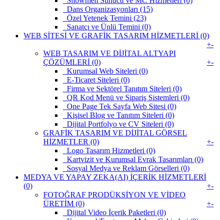
Showmen Sunucu ve MC Hizmetleri (0)
Dans Organizasyonları (15)
Özel Yetenek Temini (23)
Sanatçı ve Ünlü Temini (0)
WEB SİTESİ VE GRAFİK TASARIM HİZMETLERİ (0)
+
-
WEB TASARIM VE DİJİTAL ALTYAPI
ÇÖZÜMLERİ (0)
+
-
Kurumsal Web Siteleri (0)
E-Ticaret Siteleri (0)
Firma ve Sektörel Tanıtım Siteleri (0)
QR Kod Menü ve Sipariş Sistemleri (0)
One Page Tek Sayfa Web Sitesi (0)
Kişisel Blog ve Tanıtım Siteleri (0)
Dijital Portfolyo ve CV Siteleri (0)
GRAFİK TASARIM VE DİJİTAL GÖRSEL
HİZMETLER (0)
+
-
Logo Tasarım Hizmetleri (0)
Kartvizit ve Kurumsal Evrak Tasarımları (0)
Sosyal Medya ve Reklam Görselleri (0)
MEDYA VE YAPAY ZEKA(AI) İÇERİK HİZMETLERİ
(0)
+
-
FOTOĞRAF PRODÜKSİYON VE VİDEO
ÜRETİM (0)
+
-
Dijital Video İçerik Paketleri (0)