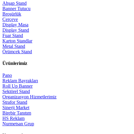
Ahşap Stand
Banner Tutucu
Broşürlük
Çerçeve
Display Masa
Display Stand
Fuar Stand
Karton Standlar
Metal Stand
Örümcek Stand
Ürünlerimiz
Pano
Reklam Bayrakları
Roll Up Banner
Sektörel Stand
Organizasyon Hizmetlerimiz
Strafor Stand
Sinerji Market
Birebir Tanıtım
HS Reklam
Nurmetsan Grup