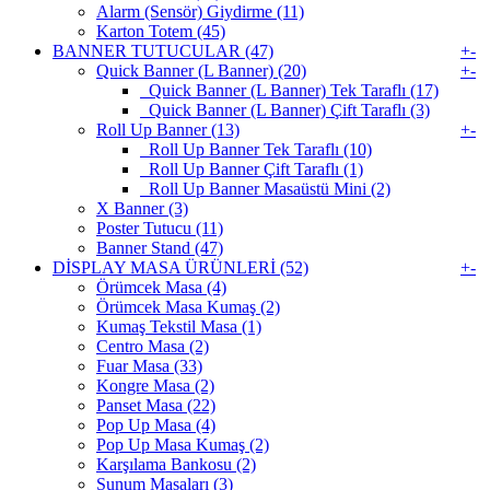
Alarm (Sensör) Giydirme (11)
Karton Totem (45)
BANNER TUTUCULAR (47)
+
-
Quick Banner (L Banner) (20)
+
-
Quick Banner (L Banner) Tek Taraflı (17)
Quick Banner (L Banner) Çift Taraflı (3)
Roll Up Banner (13)
+
-
Roll Up Banner Tek Taraflı (10)
Roll Up Banner Çift Taraflı (1)
Roll Up Banner Masaüstü Mini (2)
X Banner (3)
Poster Tutucu (11)
Banner Stand (47)
DİSPLAY MASA ÜRÜNLERİ (52)
+
-
Örümcek Masa (4)
Örümcek Masa Kumaş (2)
Kumaş Tekstil Masa (1)
Centro Masa (2)
Fuar Masa (33)
Kongre Masa (2)
Panset Masa (22)
Pop Up Masa (4)
Pop Up Masa Kumaş (2)
Karşılama Bankosu (2)
Sunum Masaları (3)