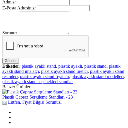
Adınız:
E-Posta Adresiniz:
Sorunuz:
Gönder
Etiketler:
plastik ayaklı stand
,
plastik ayaklı
,
plastik stand
,
plastik
ayaklı stand imalatçı
,
plastik ayaklı stand üretici
,
plastik ayaklı stand
resimleri
,
plastik ayaklı stand fiyatları
,
plastik ayaklı stand modelleri
,
plastik ayaklı stand seçenekleri standlar
Benzer Ürünler
Plastik Çapraz Sergileme Standları - 23
Lütfen, Fiyat Bilgisi Sorunuz.