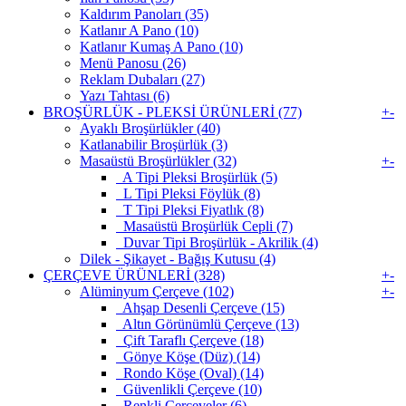
Kaldırım Panoları (35)
Katlanır A Pano (10)
Katlanır Kumaş A Pano (10)
Menü Panosu (26)
Reklam Dubaları (27)
Yazı Tahtası (6)
BROŞÜRLÜK - PLEKSİ ÜRÜNLERİ (77)
+
-
Ayaklı Broşürlükler (40)
Katlanabilir Broşürlük (3)
Masaüstü Broşürlükler (32)
+
-
A Tipi Pleksi Broşürlük (5)
L Tipi Pleksi Föylük (8)
T Tipi Pleksi Fiyatlık (8)
Masaüstü Broşürlük Cepli (7)
Duvar Tipi Broşürlük - Akrilik (4)
Dilek - Şikayet - Bağış Kutusu (4)
ÇERÇEVE ÜRÜNLERİ (328)
+
-
Alüminyum Çerçeve (102)
+
-
Ahşap Desenli Çerçeve (15)
Altın Görünümlü Çerçeve (13)
Çift Taraflı Çerçeve (18)
Gönye Köşe (Düz) (14)
Rondo Köşe (Oval) (14)
Güvenlikli Çerçeve (10)
Renkli Çerçeveler (6)