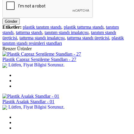
Gönder
Etiketler:
plastik tanıtım standı
,
plastik tattırma standı
,
tanıtım
standı
,
tattırma standı
,
tanıtım standı imalatçısı
,
tanıtım standı
üreticisi
,
tattırma standı imalatçısı
,
tattırma standı üreticisi
,
plastik
tanıtım standı resimleri standları
Benzer Ürünler
Plastik Çapraz Sergileme Standları - 27
Lütfen, Fiyat Bilgisi Sorunuz.
Plastik Asalak Standlar - 01
Lütfen, Fiyat Bilgisi Sorunuz.