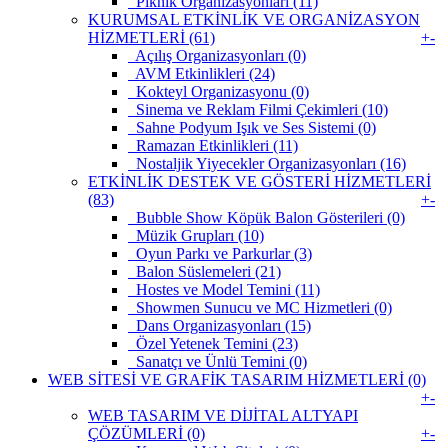
Piknik Organizasyonları (11)
KURUMSAL ETKİNLİK VE ORGANİZASYON
HİZMETLERİ (61)
+
-
Açılış Organizasyonları (0)
AVM Etkinlikleri (24)
Kokteyl Organizasyonu (0)
Sinema ve Reklam Filmi Çekimleri (10)
Sahne Podyum Işık ve Ses Sistemi (0)
Ramazan Etkinlikleri (11)
Nostaljik Yiyecekler Organizasyonları (16)
ETKİNLİK DESTEK VE GÖSTERİ HİZMETLERİ
(83)
+
-
Bubble Show Köpük Balon Gösterileri (0)
Müzik Grupları (10)
Oyun Parkı ve Parkurlar (3)
Balon Süslemeleri (21)
Hostes ve Model Temini (11)
Showmen Sunucu ve MC Hizmetleri (0)
Dans Organizasyonları (15)
Özel Yetenek Temini (23)
Sanatçı ve Ünlü Temini (0)
WEB SİTESİ VE GRAFİK TASARIM HİZMETLERİ (0)
+
-
WEB TASARIM VE DİJİTAL ALTYAPI
ÇÖZÜMLERİ (0)
+
-