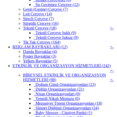
Su Geçirmez Çerçeve (12)
Gergi (Germe) Çerçeve (7)
Led Çerçeve (14)
Strech Çerçeve (7)
Sürgülü Çerçeve (16)
Tekstil Çerçeve (18)
+
-
Tekstil Çerçeve Işıklı (9)
Tekstil Çerçeve Işıksız (9)
Tik Tak Çerçeve (164)
REKLAM BAYRAKLARI (12)
+
-
Damla Bayraklar (4)
Poster Bayraklar (3)
Yelken Bayraklar (5)
ETKİNLİK VE ORGANİZASYON HİZMETLERİ (242)
+
-
BİREYSEL ETKİNLİK VE ORGANİZASYON
HİZMETLERİ (98)
+
-
Doğum Günü Organizasyonları (23)
Düğün Organizasyonları (21)
Nişan Organizasyonları (0)
Temsili Nikah Memuru (0)
Mezuniyet Töreni Organizasyonları (18)
Sünnet Düğünü Organizasyonları (24)
Baby Shower - Cinsiyet Partisi (1)