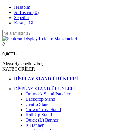
Hesabım
A. Listem (0)
Sepetim
Kasaya Git
0
0,00TL
Alışveriş sepetiniz boş!
KATEGORİLER
DİSPLAY STAND ÜRÜNLERİ
DİSPLAY STAND ÜRÜNLERİ
Örümcek Stand Paneller
Backdrop Stand
Centro Stand
Crown Truss Stand
Roll Up Stand
Quick (L) Banner
X Banner