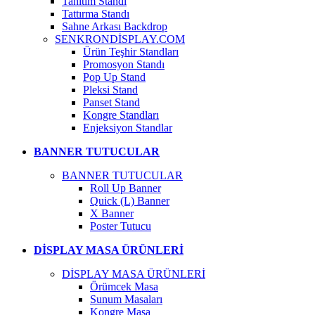
Tanıtım Standı
Tattırma Standı
Sahne Arkası Backdrop
SENKRONDİSPLAY.COM
Ürün Teşhir Standları
Promosyon Standı
Pop Up Stand
Pleksi Stand
Panset Stand
Kongre Standları
Enjeksiyon Standlar
BANNER TUTUCULAR
BANNER TUTUCULAR
Roll Up Banner
Quick (L) Banner
X Banner
Poster Tutucu
DİSPLAY MASA ÜRÜNLERİ
DİSPLAY MASA ÜRÜNLERİ
Örümcek Masa
Sunum Masaları
Kongre Masa