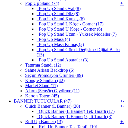
Pop Up Stand (74)
+
-
Pop Up Stand Oval (8)
Pop Up Stand Düz (8)
Pop Up Stand Kumaş (6)
Pop Up Stand L Köşe - Corner (17)
Pop Up Stand U Köşe - Corner (6)
Pop Up Stand Uzun - Yüksek Modeller (7)
Pop Up Masa (4)
Pop Up Masa Kumaş (2)
Pop Up Stand Görsel Değişim / Dijital Baskı
(15)
Pop Up Stand Aparatlar (3)
Tattırma Standı (12)
Sahne Arkası Backdrop (6)
Seçim Promosyon Ürünleri (89)
Kongre Standları (42)
Market Stand (11)
Alarm (Sensör) Giydirme (11)
Karton Totem (45)
BANNER TUTUCULAR (47)
+
-
Quick Banner (L Banner) (20)
+
-
Quick Banner (L Banner) Tek Taraflı (17)
Quick Banner (L Banner) Çift Taraflı (3)
Roll Up Banner (13)
+
-
Roll Up Banner Tek Taraflı (10)