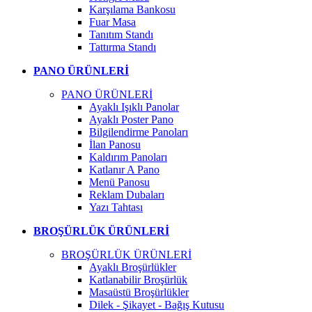
Karşılama Bankosu
Fuar Masa
Tanıtım Standı
Tattırma Standı
PANO ÜRÜNLERİ
PANO ÜRÜNLERİ
Ayaklı Işıklı Panolar
Ayaklı Poster Pano
Bilgilendirme Panoları
İlan Panosu
Kaldırım Panoları
Katlanır A Pano
Menü Panosu
Reklam Dubaları
Yazı Tahtası
BROŞÜRLÜK ÜRÜNLERİ
BROŞÜRLÜK ÜRÜNLERİ
Ayaklı Broşürlükler
Katlanabilir Broşürlük
Masaüstü Broşürlükler
Dilek - Şikayet - Bağış Kutusu