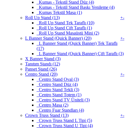
Kumaş - Tekstil Stand Düz (4)
Kumaş - Tekstil Stand Baskı Yenileme (4)
Kumaş Tekstil Masa (1)
Roll Up Stand (13)
+
-
Roll Up Stand Tek Taraflı (10)
Roll Up Stand Çift Taraflı (1)
Roll Up Stand Masaüstü Mini (2)
L Banner Stand (Quick Banner) (20)
+
-
L Banner Stand (Quick Banner) Tek Taraflı
(17)
L Banner Stand (Quick Banner) Çift Taraflı (3)
X Banner Stand (3)
Tanıtım Standı (12)
Panset Stand (26)
Centro Stand (20)
+
-
Centro Stand Oval (3)
Centro Stand Düz (4)
Centro Stand Tekli (3)
Centro Stand Totem (1)
Centro Stand TV Üniteli (3)
Centro Masa (2)
Centro Fuar Standları (4)
Crown Truss Stand (13)
+
-
Crown Truss Stand L Tipi (5)
Crown Truss Stand U Tipi (4)