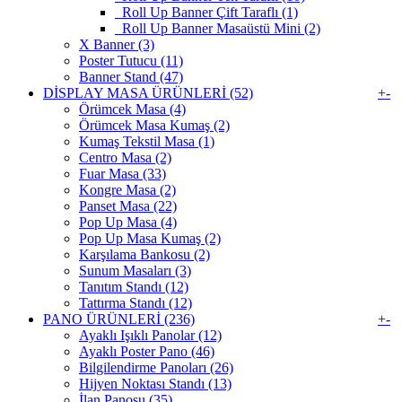
Roll Up Banner Çift Taraflı (1)
Roll Up Banner Masaüstü Mini (2)
X Banner (3)
Poster Tutucu (11)
Banner Stand (47)
DİSPLAY MASA ÜRÜNLERİ (52)
+
-
Örümcek Masa (4)
Örümcek Masa Kumaş (2)
Kumaş Tekstil Masa (1)
Centro Masa (2)
Fuar Masa (33)
Kongre Masa (2)
Panset Masa (22)
Pop Up Masa (4)
Pop Up Masa Kumaş (2)
Karşılama Bankosu (2)
Sunum Masaları (3)
Tanıtım Standı (12)
Tattırma Standı (12)
PANO ÜRÜNLERİ (236)
+
-
Ayaklı Işıklı Panolar (12)
Ayaklı Poster Pano (46)
Bilgilendirme Panoları (26)
Hijyen Noktası Standı (13)
İlan Panosu (35)