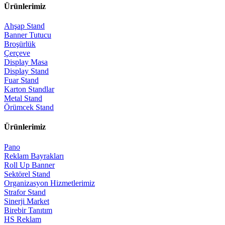
Ürünlerimiz
Ahşap Stand
Banner Tutucu
Broşürlük
Çerçeve
Display Masa
Display Stand
Fuar Stand
Karton Standlar
Metal Stand
Örümcek Stand
Ürünlerimiz
Pano
Reklam Bayrakları
Roll Up Banner
Sektörel Stand
Organizasyon Hizmetlerimiz
Strafor Stand
Sinerji Market
Birebir Tanıtım
HS Reklam