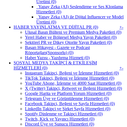
Üretimi (0)
Yapay Zeka (AI) Seslendirme ve Ses Klonlama
Hizmetleri (0)
Yapay Zeka (AI) ile Dijital Influencer ve Model
Üretimi (0)
HABER YAYINLATMA VE DİJİTAL PR (0)
+
-
Ulusal Basın Bülteni ve Premium Medya Paketleri (0)
Yerel Haber ve Bölgesel Medya Yayın Paketleri (0)
Sektörel PR ve Dikey Otorite Yayın Paketleri (0)
Başarı Hikayesi - Gazete ve Podcast
Röportajları(Sponsorlu) (0)
Haber Yazısı - Yazdırma Hizmeti (0)
SOSYAL MEDYA TAKİPÇİ & ETKİLEŞİM
HİZMETLERİ (0)
+
-
Instagram Takipçi, Beğeni ve İzlenme Hizmetleri (0)
TikTok Takipçi, Beğeni ve İzlenme Hizmetleri (0)
YouTube Abone, İzlenme ve 4000 Saat Hizmetleri (0)
X (Twitter) Takipçi, Retweet ve Beğeni Hizmetleri (0)
Google Harita ve Platform Yorum Hizmetleri (0)
Telegram Üye ve Görüntülenme Hizmetleri (0)
Facebook Takipçi, Beğeni ve Sayfa Hizmetleri (0)
LinkedIn Takipçi ve Şirket Sayfa Hizmetleri (0)
Spotify Dinlenme ve Takipçi Hizmetleri (0)
Twitch, Kick ve Yayıncı Hizmetleri (0)
Discord Üye ve Sunucu Hizmetleri (0)