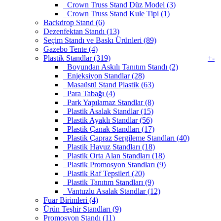
Crown Truss Stand Düz Model (3)
Crown Truss Stand Kule Tipi (1)
Backdrop Stand (6)
Dezenfektan Standı (13)
Seçim Standı ve Baskı Ürünleri (89)
Gazebo Tente (4)
Plastik Standlar (319)
+
-
Boyundan Askılı Tanıtım Standı (2)
Enjeksiyon Standlar (28)
Masaüstü Stand Plastik (63)
Para Tabağı (4)
Park Yapılamaz Standlar (8)
Plastik Asalak Standlar (15)
Plastik Ayaklı Standlar (56)
Plastik Çanak Standları (17)
Plastik Çapraz Sergileme Standları (40)
Plastik Havuz Standları (18)
Plastik Orta Alan Standları (18)
Plastik Promosyon Standları (9)
Plastik Raf Tepsileri (20)
Plastik Tanıtım Standları (9)
Vantuzlu Asalak Standlar (12)
Fuar Birimleri (4)
Ürün Teşhir Standları (9)
Promosyon Standı (11)