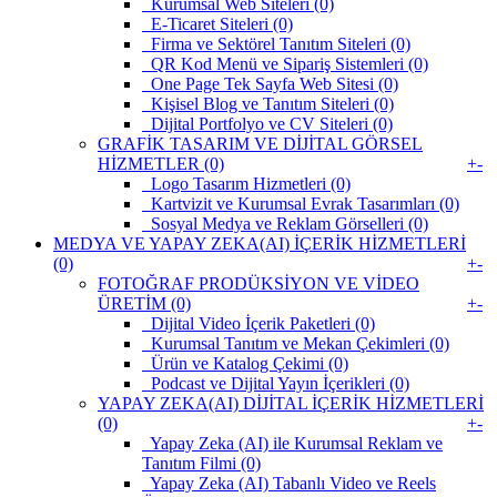
Kurumsal Web Siteleri (0)
E-Ticaret Siteleri (0)
Firma ve Sektörel Tanıtım Siteleri (0)
QR Kod Menü ve Sipariş Sistemleri (0)
One Page Tek Sayfa Web Sitesi (0)
Kişisel Blog ve Tanıtım Siteleri (0)
Dijital Portfolyo ve CV Siteleri (0)
GRAFİK TASARIM VE DİJİTAL GÖRSEL
HİZMETLER (0)
+
-
Logo Tasarım Hizmetleri (0)
Kartvizit ve Kurumsal Evrak Tasarımları (0)
Sosyal Medya ve Reklam Görselleri (0)
MEDYA VE YAPAY ZEKA(AI) İÇERİK HİZMETLERİ
(0)
+
-
FOTOĞRAF PRODÜKSİYON VE VİDEO
ÜRETİM (0)
+
-
Dijital Video İçerik Paketleri (0)
Kurumsal Tanıtım ve Mekan Çekimleri (0)
Ürün ve Katalog Çekimi (0)
Podcast ve Dijital Yayın İçerikleri (0)
YAPAY ZEKA(AI) DİJİTAL İÇERİK HİZMETLERİ
(0)
+
-
Yapay Zeka (AI) ile Kurumsal Reklam ve
Tanıtım Filmi (0)
Yapay Zeka (AI) Tabanlı Video ve Reels