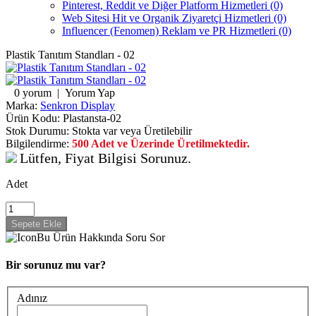
Pinterest, Reddit ve Diğer Platform Hizmetleri (0)
Web Sitesi Hit ve Organik Ziyaretçi Hizmetleri (0)
Influencer (Fenomen) Reklam ve PR Hizmetleri (0)
Plastik Tanıtım Standları - 02
0 yorum
|
Yorum Yap
Marka:
Senkron Display
Ürün Kodu:
Plastansta-02
Stok Durumu:
Stokta var veya Üretilebilir
Bilgilendirme:
500 Adet ve Üzerinde Üretilmektedir.
Lütfen, Fiyat Bilgisi Sorunuz.
Adet
Bu Ürün Hakkında Soru Sor
Bir sorunuz mu var?
Adınız